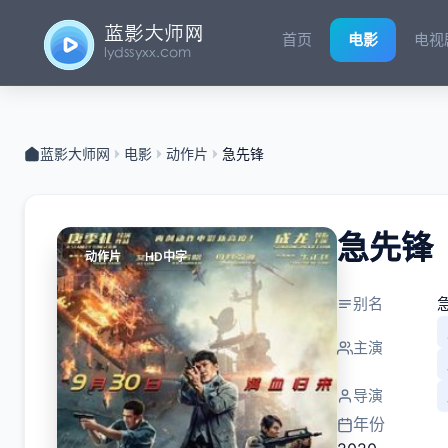
首页
电影
电视
蓝影大师网
电影
动作片
急先锋
急先锋
动作片
HD中字
别名
急
主演
导演
年份