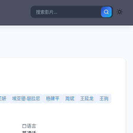
芷妍
埃亚德·胡拉尼
杨建平
周斌
王延龙
王驹
语言