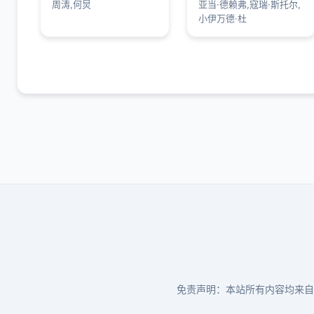
周涛,何炅
亚当·德赖弗,寇瑞·斯托尔,
小伊万德·杜
免责声明：本站所有内容均来自