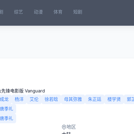
剧
综艺
动漫
体育
短剧
先锋电影版 Vanguard
成龙
杨洋
艾伦
徐若晗
母其弥雅
朱正廷
楼学贤
郭
唐季礼
唐季礼
地区