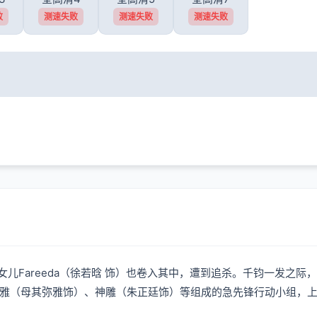
败
测速失败
测速失败
测速失败
女儿Fareeda（徐若晗 饰）也卷入其中，遭到追杀。千钧一发之
雅（母其弥雅饰）、神雕（朱正廷饰）等组成的急先锋行动小组，