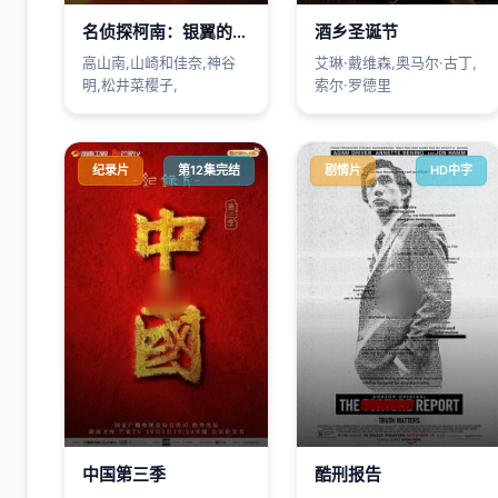
名侦探柯南：银翼的魔术师
酒乡圣诞节
高山南,山崎和佳奈,神谷
艾琳·戴维森,奥马尔·古丁,
明,松井菜樱子,
索尔·罗德里
纪录片
第12集完结
剧情片
HD中字
中国第三季
酷刑报告