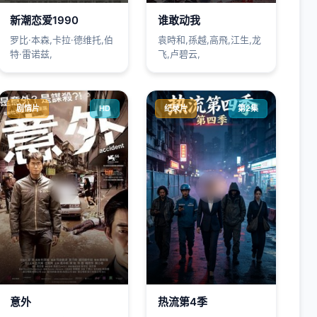
新潮恋爱1990
谁敢动我
罗比·本森,卡拉·德维托,伯
袁時和,孫越,高飛,江生,龙
特·雷诺兹,
飞,卢碧云,
剧情片
HD
纪录片
第2集
意外
热流第4季