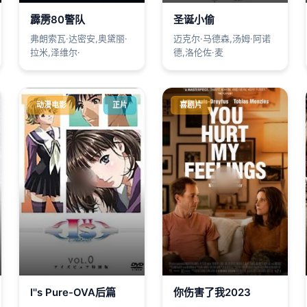
霹雳80警队
圣诞小偷
弗朗索瓦·达密安,奥黛丽·
迈克尔·马德森,汤姆·阿诺
拉米,泽维尔·
德,洛伦佐·麦
动漫电影
正片
喜剧片
I''s Pure-OVA后篇
你伤害了我2023