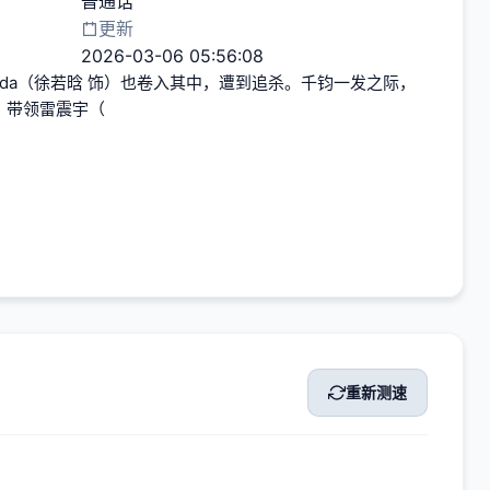
普通话
更新
2026-03-06 05:56:08
eda（徐若晗 饰）也卷入其中，遭到追杀。千钧一发之际，
）带领雷震宇（
重新测速