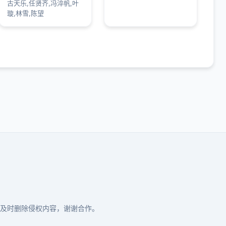
古天乐,任贤齐,冯淬帆,叶
璇,林雪,陈望
及时删除侵权内容，谢谢合作。