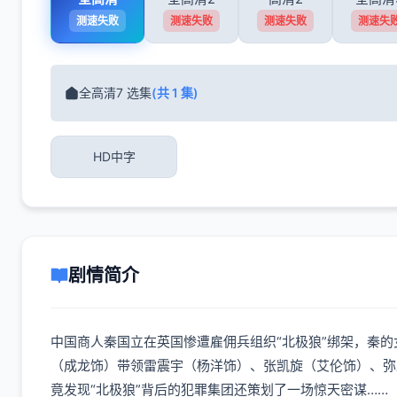
测速失败
测速失败
测速失败
测速失
全高清7 选集
(共 1 集)
HD中字
剧情简介
中国商人秦国立在英国惨遭雇佣兵组织“北极狼”绑架，秦的
（成龙饰）带领雷震宇（杨洋饰）、张凯旋（艾伦饰）、弥
竟发现“北极狼”背后的犯罪集团还策划了一场惊天密谋……