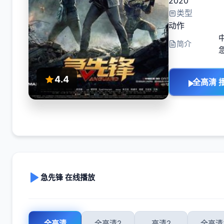
2020
类型
动作
简介
4.4
全高清 
急先锋 在线播放
全高清
全高清2
高清2
全高清