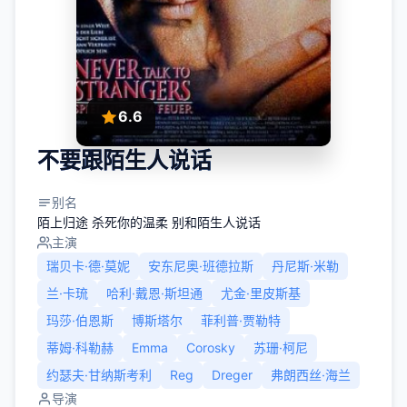
6.6
不要跟陌生人说话
别名
陌上归途 杀死你的温柔 别和陌生人说话
主演
瑞贝卡·德·莫妮
安东尼奥·班德拉斯
丹尼斯·米勒
兰·卡琉
哈利·戴恩·斯坦通
尤金·里皮斯基
玛莎·伯恩斯
博斯塔尔
菲利普·贾勒特
蒂姆·科勒赫
Emma
Corosky
苏珊·柯尼
约瑟夫·甘纳斯考利
Reg
Dreger
弗朗西丝·海兰
导演