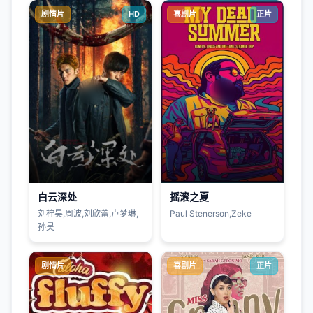
剧情片
HD
喜剧片
正片
白云深处
摇滚之夏
刘柠昊,周波,刘欣蕾,卢梦琳,
Paul Stenerson,Zeke
孙昊
剧情片
喜剧片
正片