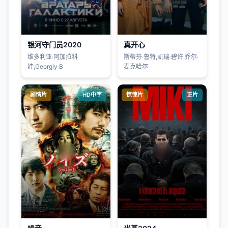
银河守门员2020
真开心
维多利亚·阿加拉科
斯蒂芬·鲁特,凯瑞·碧许,乔尔·
娃,Georgiy B
麦克哈尔
剧情片
HD中字
惊悚片
正片