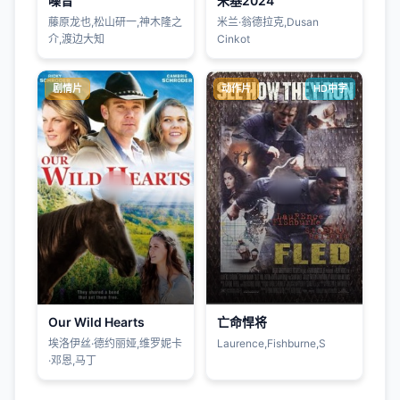
噪音
米基2024
藤原龙也,松山研一,神木隆之
米兰·翁德拉克,Dusan
介,渡边大知
Cinkot
剧情片
动作片
HD中字
Our Wild Hearts
亡命悍将
埃洛伊丝·德约丽娅,维罗妮卡
Laurence,Fishburne,S
·邓恩,马丁