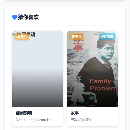
猜你喜欢
恐怖片
剧情片
HD国语
幽闭锁魂
家事
Derek Long,Aurora He
申军谊,蒋雯丽