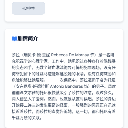
HD中字
剧情简介
莎拉（瑞贝卡·德·莫妮 Rebecca De Mornay 饰）是一名研
究犯罪学的心理学家，工作中，她见识过各种各样冷酷残暴
的变态凶手，无数个鲜血淋漓诡异可怖的犯罪现场，没有任
何罪犯留下的蛛丝马迹能够逃脱她的眼睛，没有任何威胁和
危险能够让她屈服。 一次偶然中，莎拉邂逅了名为托尼
（安东尼奥·班德拉斯 Antonio Banderas 饰）的男子。风度
翩翩温文尔雅的托尼很快就吸引了莎拉的注意，没过多久，
两人便坠入了爱河。然而，也就是从这时候起，莎拉的身边
开始接二连三的发生离奇的怪事，一股强烈的恶意正在迅速
接近着莎拉，而莎拉的直觉告诉她，这一切，都和托尼有着
千丝万缕的关联。