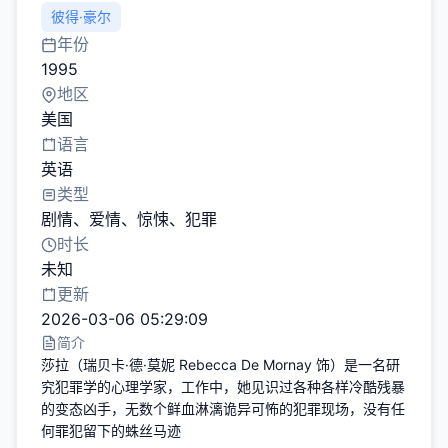
彼得·豪尔
年份
1995
地区
美国
语言
英语
类型
剧情
、
爱情
、
惊悚
、
犯罪
时长
未知
更新
2026-03-06 05:29:09
简介
莎拉（瑞贝卡·德·莫妮 Rebecca De Mornay 饰）是一名研
究犯罪学的心理学家，工作中，她见识过各种各样冷酷残暴
的变态凶手，无数个鲜血淋漓诡异可怖的犯罪现场，没有任
何罪犯留下的蛛丝马迹