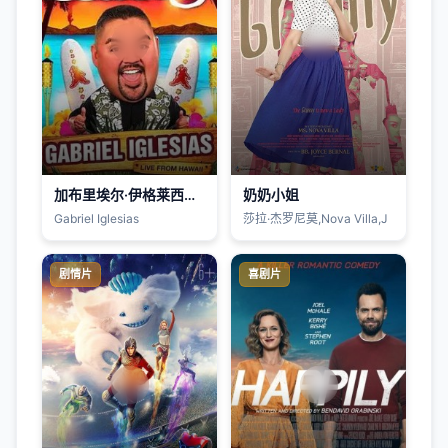
加布里埃尔·伊格莱西亚斯：Aloha Fluffy
奶奶小姐
Gabriel Iglesias
莎拉·杰罗尼莫,Nova Villa,J
剧情片
喜剧片