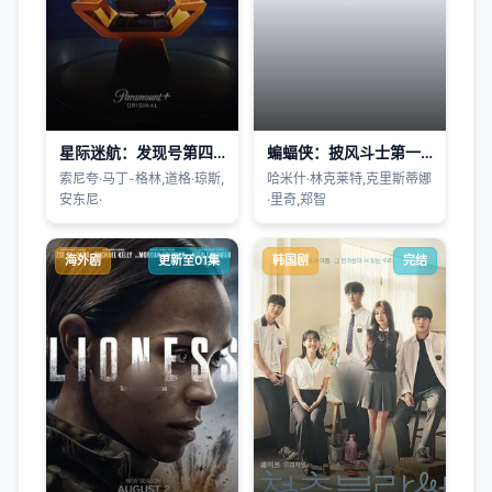
星际迷航：发现号第四季
蝙蝠侠：披风斗士第一季
索尼夸·马丁-格林,道格·琼斯,
哈米什·林克莱特,克里斯蒂娜
安东尼·
·里奇,郑智
海外剧
更新至01集
韩国剧
完结