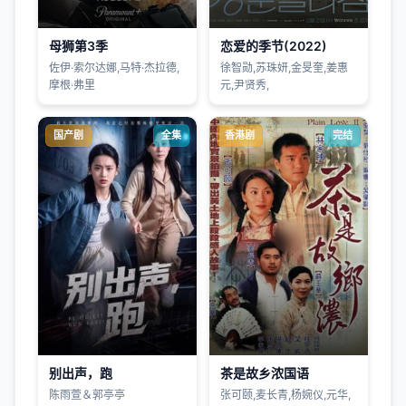
母狮第3季
恋爱的季节(2022)
佐伊·索尔达娜,马特·杰拉德,
徐智勋,苏珠妍,金旻奎,姜惠
摩根·弗里
元,尹贤秀,
国产剧
全集
香港剧
完结
别出声，跑
茶是故乡浓国语
陈雨萱＆郭亭亭
张可颐,麦长青,杨婉仪,元华,