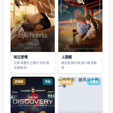
铭记爱情
上国赋
汉黛·埃塞尔,巴勒什·阿杜奇,
胡文煊,韩乐瑶,周川珺,李嘉
法提赫·阿
祥
欧美剧
完结
欧美剧
10集全