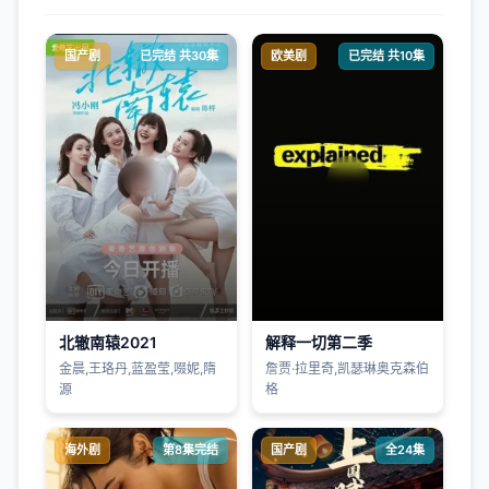
国产剧
已完结 共30集
欧美剧
已完结 共10集
北辙南辕2021
解释一切第二季
金晨,王珞丹,蓝盈莹,啜妮,隋
詹贾·拉里奇,凯瑟琳奥克森伯
源
格
海外剧
第8集完结
国产剧
全24集