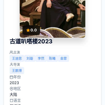
0.0
古道叭嗒楼2023
主演
王迪思
刘璇
李然
陈曦
金霏
导演
王鹏博
年份
2023
地区
大陆
语言