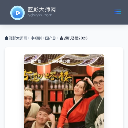
蓝影大师网
电视剧
国产剧
古道叭嗒楼2023
国产剧
已完结 共26集