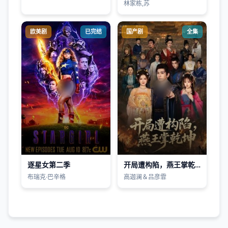
林家栋,苏
欧美剧
已完结
国产剧
全集
逐星女第二季
开局遭构陷，燕王掌乾坤
布瑞克·巴辛格
高迦澜＆吕彦霏