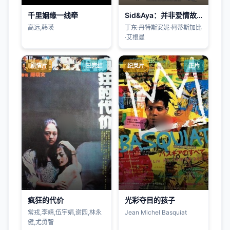
千里姻缘一线牵
Sid&Aya：并非爱情故事
高远,韩瑛
丁东·丹特斯安妮·柯蒂斯加比
·艾根曼
剧情片
已完结
纪录片
正片
疯狂的代价
光彩夺目的孩子
常戎,李靖,伍宇娟,谢园,林永
Jean Michel Basquiat
健,尤勇智