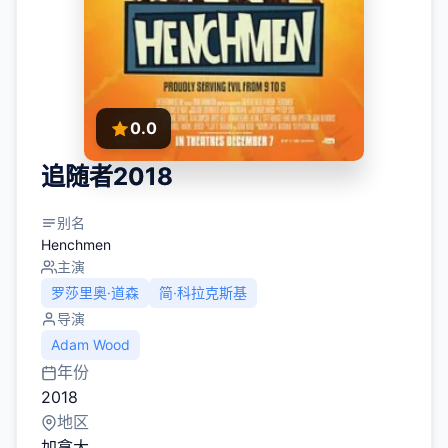
0.0
追随者2018
别名
Henchmen
主演
罗莎里奥·道森
简·科拉克斯基
导演
Adam Wood
年份
2018
地区
加拿大