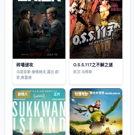
砖墙谜攻
O.S.S.117之不解之谜
马提亚斯·施维赫夫,露比·欧·
凯文·马修斯
菲,弗雷德
剧情片
正片
动漫电影