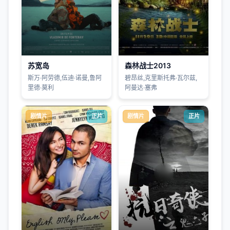
苏宽岛
森林战士2013
斯万·阿劳德,伍迪·诺曼,鲁阿
碧昂丝,克里斯托弗·瓦尔兹,
里德·莫利
阿曼达·塞弗
剧情片
正片
剧情片
正片