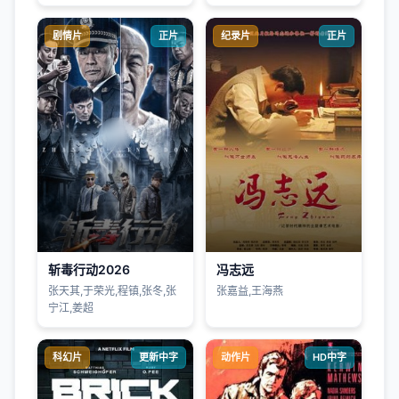
剧情片
正片
纪录片
正片
斩毒行动2026
冯志远
张天其,于荣光,程镇,张冬,张
张嘉益,王海燕
宁江,姜超
科幻片
更新中字
动作片
HD中字