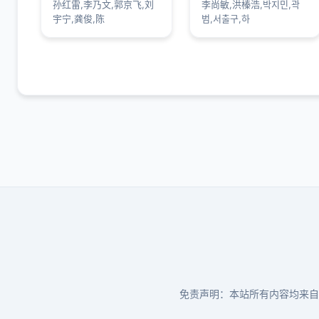
孙红雷,李乃文,郭京飞,刘
李尚敏,洪榛浩,박지민,곽
宇宁,龚俊,陈
범,서출구,하
免责声明：本站所有内容均来自