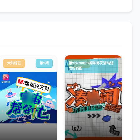
大陆综艺
第3期
第20260807期陈都灵清纯短
大陆综艺
发好适配