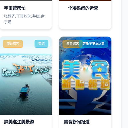
宇宙帮帮忙
一个凑热闹的运营
张颜齐,丁真珍珠,井胧,余
宇涵
港台综艺
完结
港台综艺
更新至第402集
鲜美湛江美景游
美食新闻报道