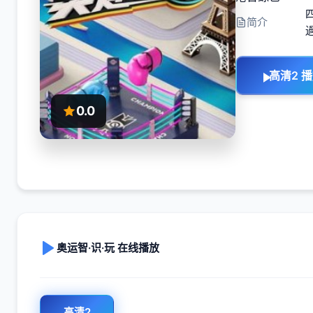
简介
高清2 
0.0
奥运智·识·玩 在线播放
高清2