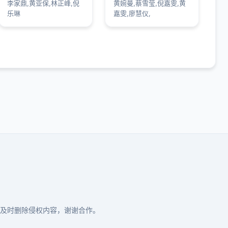
李家鼎,黄亚保,林正峰,倪
黄婉曼,蔡雪莹,倪嘉雯,黄
乐琳
嘉雯,廖慧仪,
及时删除侵权内容，谢谢合作。