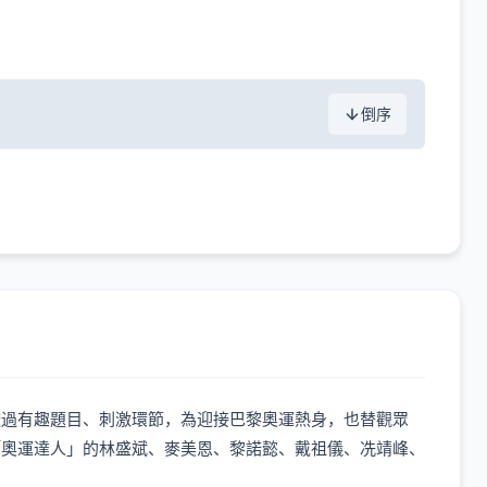
倒序
透過有趣題目、刺激環節，為迎接巴黎奧運熱身，也替觀眾
「奧運達人」的林盛斌、麥美恩、黎諾懿、戴祖儀、冼靖峰、