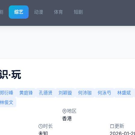
剧
综艺
动漫
体育
短剧
识·玩
郑衍峰
黄庭锋
孔德贤
刘颖镟
何沛珈
何泳芍
林盛斌
林俊文
地区
香港
时长
更新
未知
2026-01-2