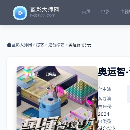
首页
电影
电视
蓝影大师网
综艺
港台综艺
奥运智·识·玩
奥运智·
港台综艺
已完结
主演
导演
年份
2024
类型
港台综艺