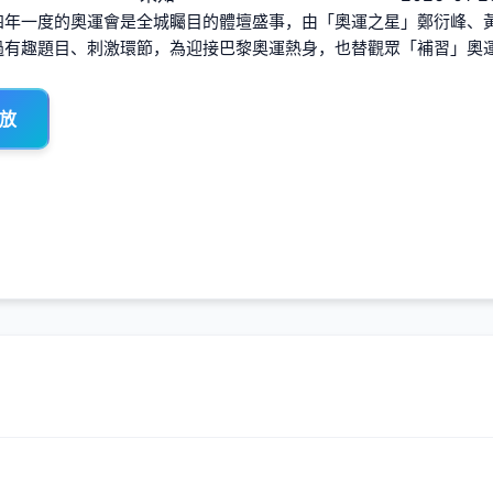
四年一度的奧運會是全城矚目的體壇盛事，由「奧運之星」鄭衍峰、
過有趣題目、刺激環節，為迎接巴黎奧運熱身，也替觀眾「補習」奧
播放