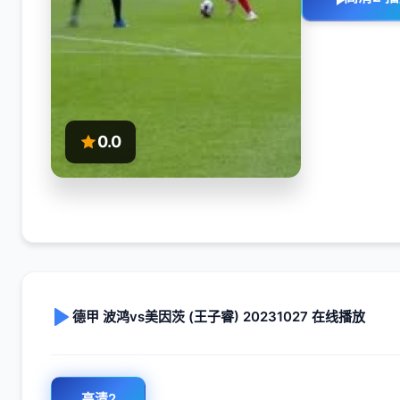
0.0
德甲 波鸿vs美因茨 (王子睿) 20231027 在线播放
高清2