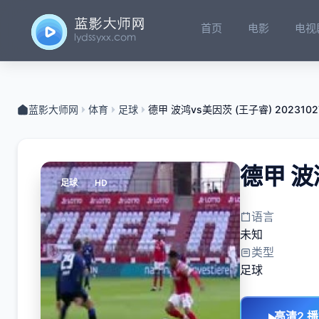
首页
电影
电视
蓝影大师网
体育
足球
德甲 波鸿vs美因茨 (王子睿) 2023102
德甲 波
足球
HD
语言
未知
类型
足球
高清2 