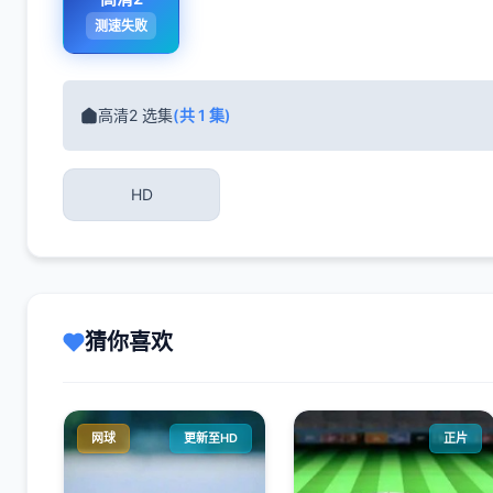
测速失败
高清2 选集
(共 1 集)
HD
猜你喜欢
网球
更新至HD
正片