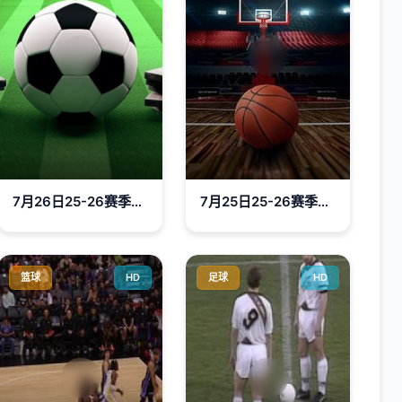
7月26日25-26赛季中超联赛 成都蓉城VS北京国安
7月25日25-26赛季桂BA 贺州市VS河池市
篮球
HD
足球
HD