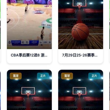
CBA季后赛12进8 浙江东阳光药VS山西汾酒 20240410
7月29日25-26赛季全国女子篮球锦标赛 陕西榆林天泽83VS51赣州章贡赣星
篮球
正片
篮球
正片