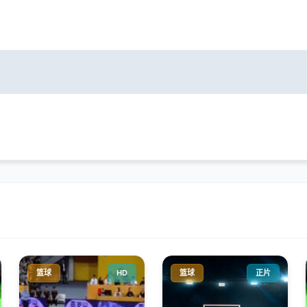
篮球
HD
篮球
正片