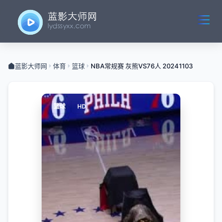
蓝影大师网
体育
篮球
NBA常规赛 灰熊VS76人 20241103
篮球
HD