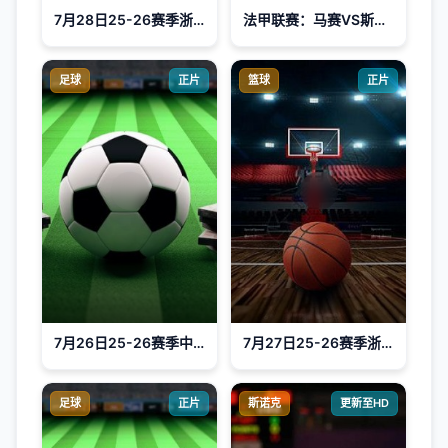
7月28日25-26赛季浙BA 青田76VS49遂昌
法甲联赛：马赛VS斯特拉斯堡20260215
足球
正片
篮球
正片
7月26日25-26赛季中超联赛 浙江俱乐部绿城VS大连英博海发
7月27日25-26赛季浙BA 常山75VS82柯城
足球
正片
斯诺克
更新至HD