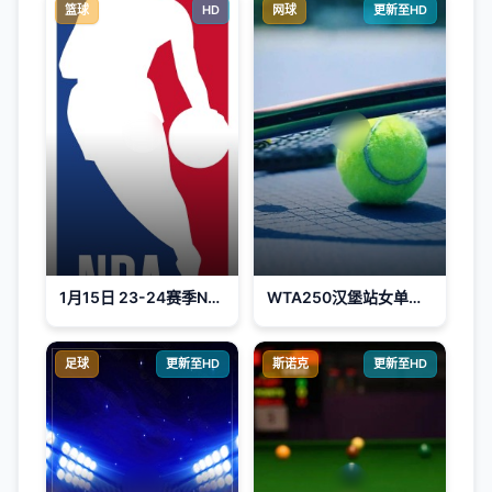
篮球
HD
网球
更新至HD
1月15日 23-24赛季NBA常规赛 快船VS森林狼
WTA250汉堡站女单决赛：邦达尔VS科尔帕奇
足球
更新至HD
斯诺克
更新至HD