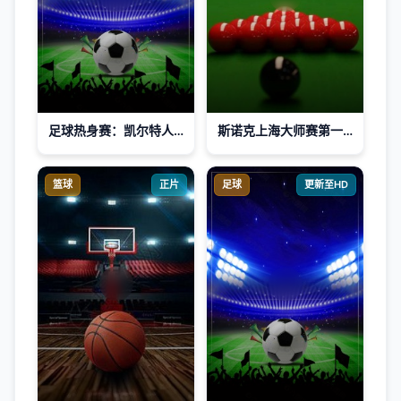
足球热身赛：凯尔特人VSAV米兰20260725
斯诺克上海大师赛第一轮：克里斯·韦克林VS唐和文
篮球
正片
足球
更新至HD