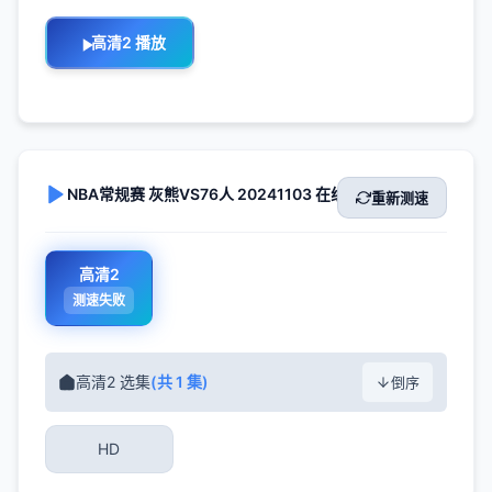
高清2 播放
NBA常规赛 灰熊VS76人 20241103 在线播放
重新测速
高清2
测速失败
高清2 选集
(共 1 集)
倒序
HD