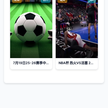
7月19日25-26赛季中乙联赛 泰安天贶VS青岛红狮
NBA杯 热火VS活塞 20241113