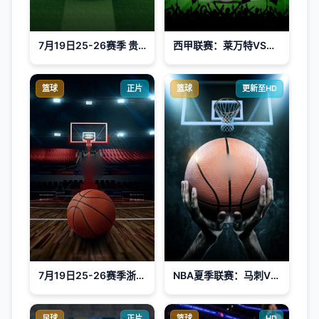
7月19日25-26赛季 贵州村超半决赛 大利侗寨足球队VS车江一村足球队
西甲联赛：莱万特VS皇家奥维耶多20260322
篮球
正片
篮球
更新至HD
7月19日25-26赛季浙BA 常山57VS74江山
NBA夏季联赛：马刺VS太阳20260719
足球
正片
篮球
HD