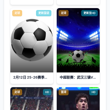
足球
更新国语
足球
更新至HD
2月12日 25-26赛季英超第26轮 桑德兰VS利物浦
中超联赛：武汉三镇VS深圳新鹏城20260718
足球
HD
篮球
HD