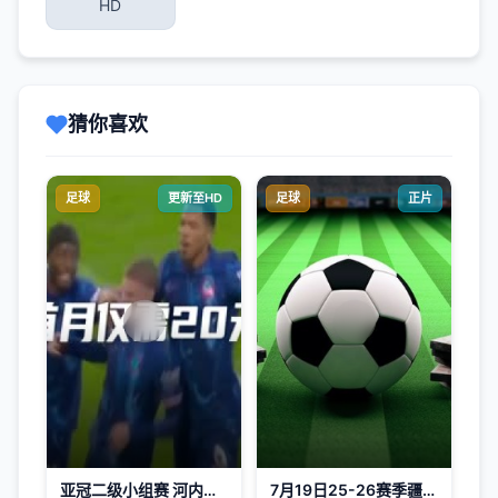
HD
猜你喜欢
足球
更新至HD
足球
正片
亚冠二级小组赛 河内公安VS北京国安 20251127
7月19日25-26赛季疆超8进4第二回合 吐鲁番队VS乌鲁木齐队