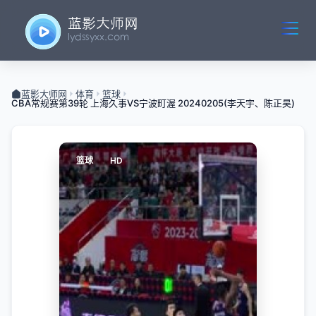
蓝影大师网
体育
篮球
CBA常规赛第39轮 上海久事VS宁波町渥 20240205(李天宇、陈正昊)
篮球
HD