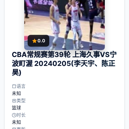
0.0
CBA常规赛第39轮 上海久事VS宁
波町渥 20240205(李天宇、陈正
昊)
语言
未知
类型
篮球
时长
未知