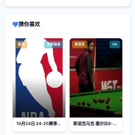
猜你喜欢
篮球
更新国语
斯诺克
HD
10月24日 24-25赛季NBA常规赛 篮网VS老鹰
斯诺克马克·塞尔比6-2穆罕默德·阿西夫20230921