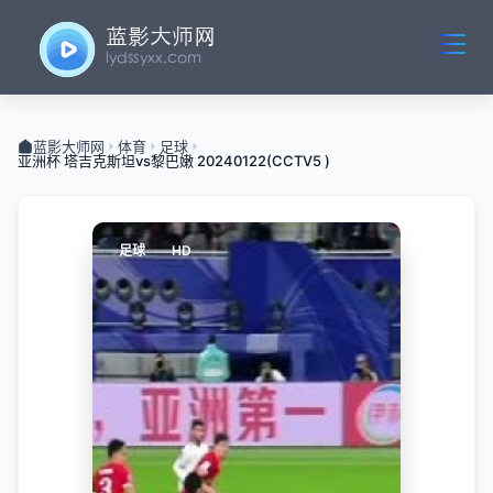
蓝影大师网
体育
足球
亚洲杯 塔吉克斯坦vs黎巴嫩 20240122(CCTV5 )
足球
HD