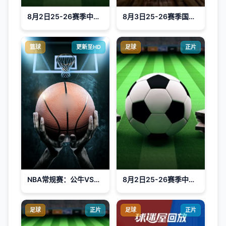
8月2日25-26赛季中乙联赛 山东泰山B队VS大连克为
8月3日25-26赛季国青男篮热身赛 加拿大大卫安篮球学院VS澳大利亚纽纳华丁闪电队
篮球
更新至HD
足球
正片
NBA常规赛：公牛VS森林狼20260123
8月2日25-26赛季中乙联赛 成都蓉城希拉谷VS厦门飞鹭
足球
正片
足球
正片