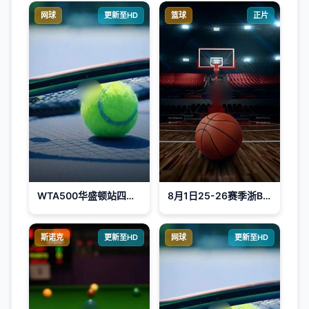
网球
更新至HD
篮球
正片
WTA500华盛顿站四分之一决赛：科恰雷托VS大坂直美
8月1日25-26赛季浙BA 苍南90VS68瓯海
斯诺克
更新至HD
网球
更新至HD