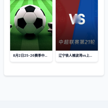
8月2日25-26赛季中甲联赛 深圳青年人VS无锡吴钩
辽宁铁人楠波湾vs上海申花 20260802