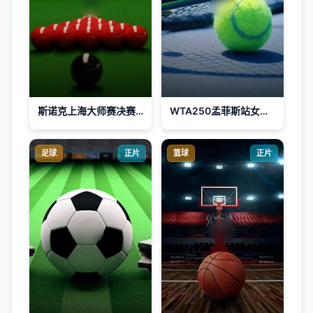
斯诺克上海大师赛决赛第一阶段：凯伦·威尔逊VS赵心童
WTA250孟菲斯站女单半决赛：维德曼诺娃VS扎拉祖阿
足球
正片
篮球
正片