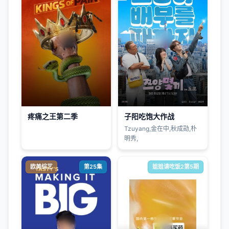
疼痛之王第二季
子阳吃饱大作战
Tzuyang,金在中,秋成勋,朴
明秀,
欧美综艺
第25集
姐姐请吃饭2第5期