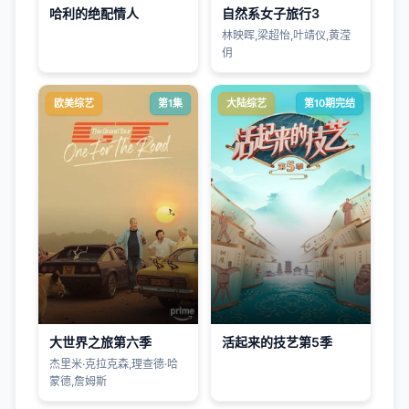
哈利的绝配情人
自然系女子旅行3
林映晖,梁超怡,叶靖仪,黄滢
仴
欧美综艺
第1集
大陆综艺
第10期完结
大世界之旅第六季
活起来的技艺第5季
杰里米·克拉克森,理查德·哈
蒙德,詹姆斯