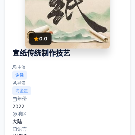
0.0
宣纸传统制作技艺
主演
谢猛
导演
海金星
年份
2022
地区
大陆
语言