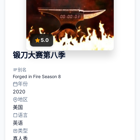
5.0
锻刀大赛第八季
别名
Forged in Fire Season 8
年份
2020
地区
美国
语言
英语
类型
真人秀