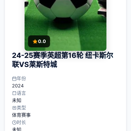
0.0
24-25赛季英超第16轮 纽卡斯尔
联VS莱斯特城
年份
2024
语言
未知
类型
体育赛事
时长
未知