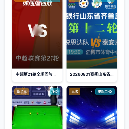
中超第21轮全场回放：上海海港vs山东泰山
20260801赛季山东省齐鲁足球超级联赛第12轮全场回放：聊城传奇农商行vs德州古贝春
斯诺克
HD
足球
更新至HD