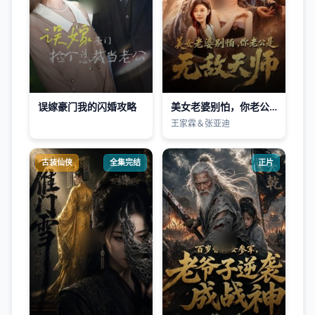
误嫁豪门我的闪婚攻略
美女老婆别怕，你老公是无敌天师
王家霖＆张亚迪
古装仙侠
全集完结
正片