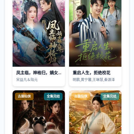
凤主临，神格归，嫡女镇三界
重启人生，拒绝校花
宋益凡＆陆元
明鹏,黄宁馨,王琳慧,秦源泽
古装仙侠
全集完结
古装仙侠
全集完结