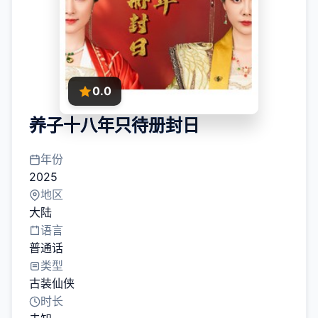
0.0
养子十八年只待册封日
年份
2025
地区
大陆
语言
普通话
类型
古装仙侠
时长