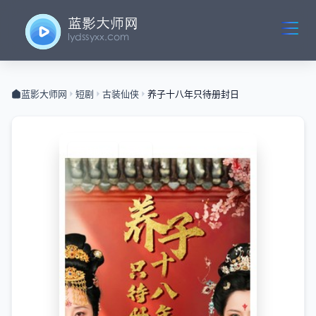
蓝影大师网
短剧
古装仙侠
养子十八年只待册封日
古装仙侠
完结