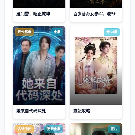
雁门雪：昭正乾坤
百岁替孙女参军，老爷子逆袭成战神第二季
现代都市
全集
全60集
她来自代码深处
宠妃攻略
古装仙侠
更新全集
正片