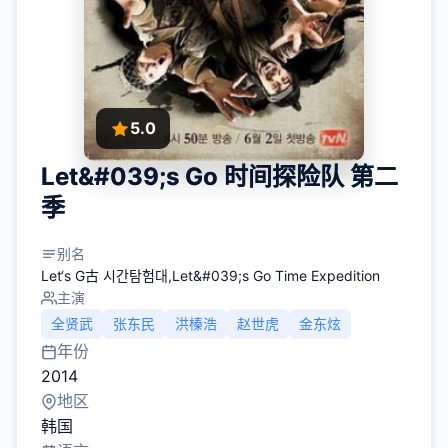
5.0
Let&#039;s Go 时间探险队 第二
季
别名
Let‘s G古 시간탐험대,Let&#039;s Go Time Expedition
主演
全贤武
张东民
洪榛浩
赵世虎
金东炫
年份
2014
地区
韩国