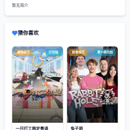
暂无简介
猜你喜欢
港台综艺
已完结
欧美综艺
第11期完结
一日打工限定粤语
兔子洞