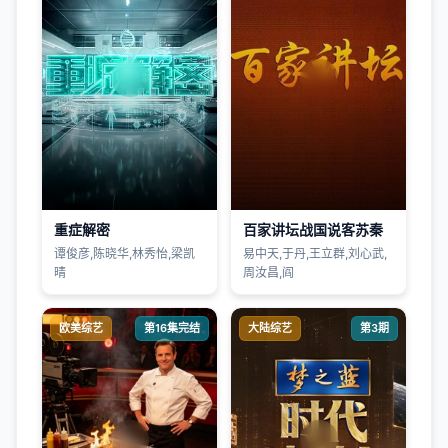
重症解密
百家讲坛战国说客苏秦
谭俊彦,陈晓华,林秀怡,梁凯
易中天,于丹,王立群,刘心武,
晴
周汝昌,阎
欧美综艺
第16集完结
大陆综艺
第3期