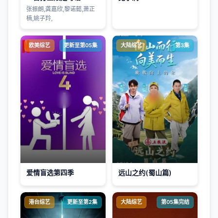
张振朗,龚嘉欣,黎诺懿,萧正
楠,姚子羚,
欧美综艺
更新至第05集
大陆综艺
第3集
爱情盲选第四季
远山之约(蜀山篇)
港台综艺
更新至第2集
大陆综艺
第05集完结