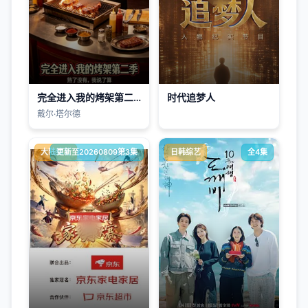
完全进入我的烤架第二季
时代追梦人
戴尔·塔尔德
大陆综艺
更新至20260809第3集
日韩综艺
全4集