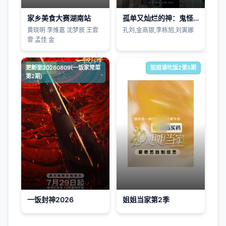
家乡美食大赛湖南站
孤单又灿烂的神：鬼怪十周年特辑
黄晓明 李维嘉 沈梦辰 王霏
孔刘,金高银,李栋旭,刘寅娜
霏 孟佳 金
更新至20260809(一饭家常菜
大陆综艺
姐姐请吃饭2第5期
第2期)
一饭封神2026
姐姐当家第2季