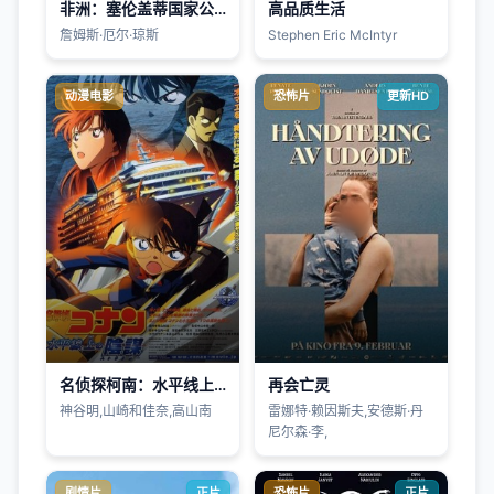
非洲：塞伦盖蒂国家公园1994
高品质生活
詹姆斯·厄尔·琼斯
Stephen Eric McIntyr
动漫电影
恐怖片
更新HD
名侦探柯南：水平线上的阴谋2005
再会亡灵
神谷明,山崎和佳奈,高山南
雷娜特·赖因斯夫,安德斯·丹
尼尔森·李,
剧情片
正片
恐怖片
正片