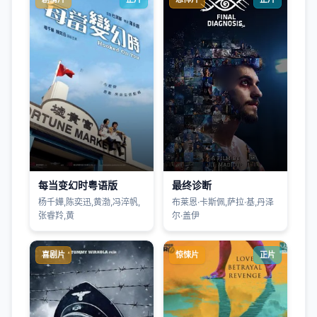
每当变幻时粤语版
最终诊断
杨千嬅,陈奕迅,黄渤,冯淬帆,
布莱恩·卡斯佩,萨拉·基,丹泽
张睿羚,黄
尔·盖伊
喜剧片
惊悚片
正片