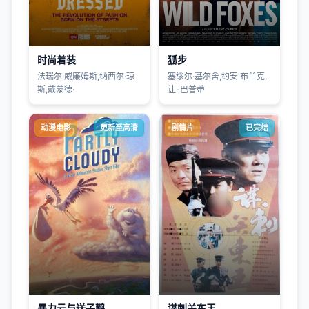
时尚着装
狐步
法瑞尔·威廉姆斯,纳西尔·琼
塞缪尔·基尔舍,约安·布兰克,
斯,戴蒙德·
让-巴普蒂
动漫电影
更新至高清
剧情片
已完结
暴力云与送子鹳
谋刺关东王