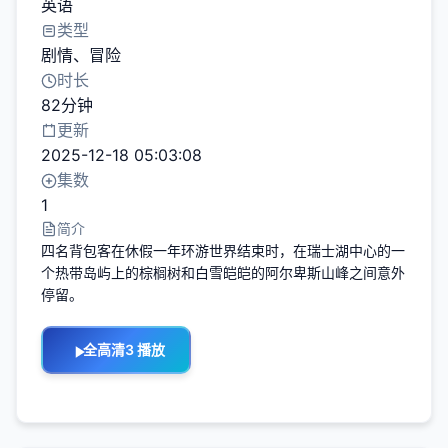
英语
类型
剧情
、
冒险
时长
82分钟
更新
2025-12-18 05:03:08
集数
1
简介
四名背包客在休假一年环游世界结束时，在瑞士湖中心的一
个热带岛屿上的棕榈树和白雪皑皑的阿尔卑斯山峰之间意外
停留。
全高清3 播放