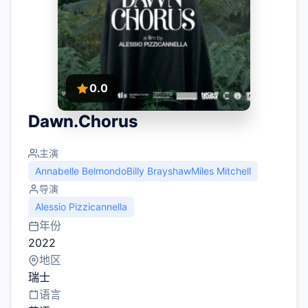
0.0
Dawn.Chorus
主演
Annabelle BelmondoBilly BrayshawMiles Mitchell
导演
Alessio Pizzicannella
年份
2022
地区
瑞士
语言