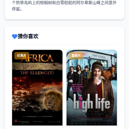
个热带岛屿上的棕榈树和白雪皑皑的阿尔卑斯山峰之间意外
停留。
猜你喜欢
纪录片
喜剧片