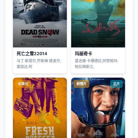
死亡之雪22014
玛丽奇卡
马丁·斯塔尔,乔斯琳·德波尔,
雷吉娜·卡珊德拉,阿努帕玛·
爱丽达·阿
帕拉梅斯兰,
纪录片
剧情片
正片