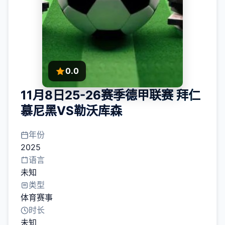
0.0
11月8日25-26赛季德甲联赛 拜仁
慕尼黑VS勒沃库森
年份
2025
语言
未知
类型
体育赛事
时长
未知