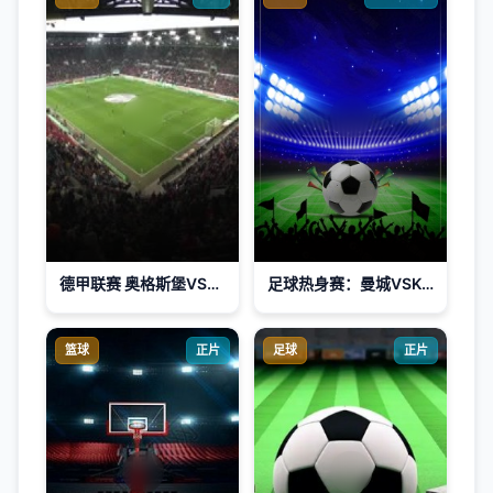
德甲联赛 奥格斯堡VS沃尔夫斯堡 20250315
足球热身赛：曼城VSK联赛全明星20260805
篮球
正片
足球
正片