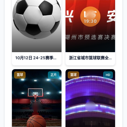
10月12日 24-25赛季欧国联第3轮 土耳其VS黑山
浙江省城市篮球联赛全场回放：长兴VS安吉
篮球
正片
篮球
HD