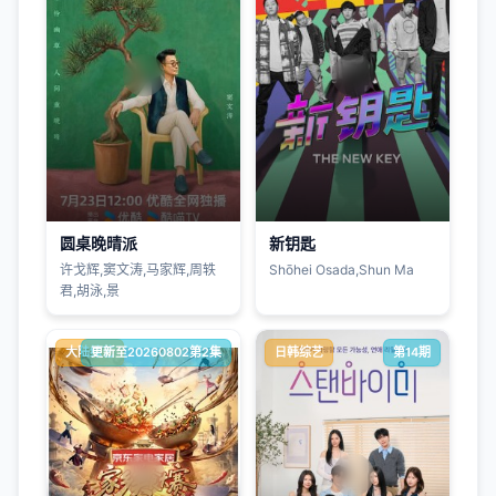
圆桌晚晴派
新钥匙
许戈辉,窦文涛,马家辉,周轶
Shōhei Osada,Shun Ma
君,胡泳,景
大陆综艺
更新至20260802第2集
日韩综艺
第14期