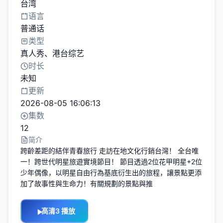
台湾
语言
普通话
类型
真人秀
、
港台综艺
时长
未知
更新
2026-08-05 16:06:13
集数
12
简介
跨齡差距的結伴青春旅行 走訪在地文化行銷台灣！ 全台唯
一！跨世代明星旅遊實境節目！ 節目透過2位花甲明星+2位
少年偶像，以明星自由行為基底衍生出的旅程，讓景點更添
加了故事性與生命力！有關規劃的景點與推
高清3 播放