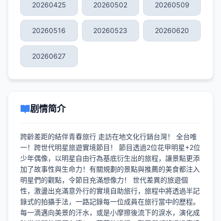
20260425
20260502
20260509
20260516
20260523
20260620
20260627
剧情简介
跨齡差距的結伴青春旅行 走訪在地文化行銷台灣！ 全台唯
一！跨世代明星旅遊實境節目！ 節目透過2位花甲明星+2位
少年偶像，以明星自由行為基底衍生出的旅程，讓景點更添
加了故事性與生命力！有關規劃的景點與推薦的美食都注入
明星們的觀點，令節目充滿想像力！ 世代差異的旅遊個
性，激盪出充滿意外行的實境自助旅行，旅程中將透過半記
錄式的拍攝手法，一路記錄每一位成員在旅行當中的歷程。
每一滴邁向美景的汗水，或是小摩擦後流下的淚水，演化成