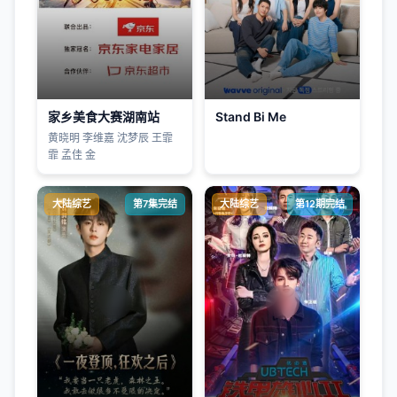
家乡美食大赛湖南站
Stand Bi Me
黄晓明 李维嘉 沈梦辰 王霏
霏 孟佳 金
大陆综艺
第7集完结
大陆综艺
第12期完结