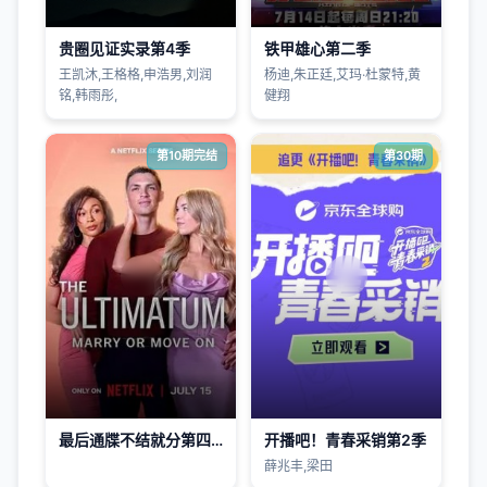
贵圈见证实录第4季
铁甲雄心第二季
王凯沐,王格格,申浩男,刘润
杨迪,朱正廷,艾玛·杜蒙特,黄
铭,韩雨彤,
健翔
第10期完结
第30期
最后通牒不结就分第四季
开播吧！青春采销第2季
薛兆丰,梁田