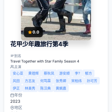
0.0
花甲少年趣旅行第4季
别名
Travel Together with Star Family Season 4
主演
安心亚
黄镫辉
蔡秋凤
游安顺
李?
郁方
风田
方志友
何笃霖
张秀卿
宋柏纬
孙可芳
伊正
林美秀
陈汉典
黄姵嘉
年份
2023
地区