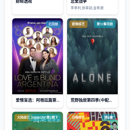
财经透视
恋爱战争
李孝利,徐章勋,金希澈
已完结
欧美综艺
第12集完结
爱情盲选：阿根廷篇第二季
荒野独居第四季(中配版)
大陆综艺
20260731第2期下
日韩综艺
第4集