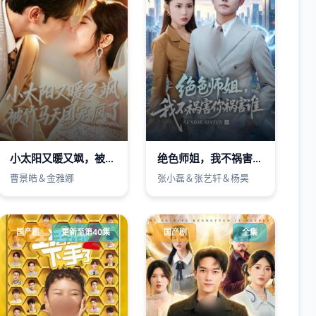
小太阳又暖又飒，被竹马天团宠疯了
绝色师姐，我不祸害你祸害谁
曹景皓＆金雅娜
张小磊＆张艺轩＆杨昊
国产剧
更新至第40集
国产剧
全集