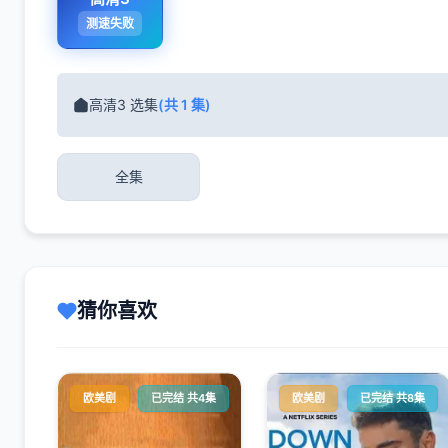
测速失败
高清3 选集
(共 1 集)
全集
猜你喜欢
欧美剧
已完结 共4集
欧美剧
已完结 共8集