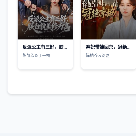
反派公主有三好，肤白貌美修为高
弃妃带娃回京，冠绝京城
陈凯欣＆丁一桐
陈柏乔＆刘盈