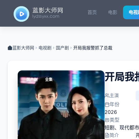
首页
电影
电视
蓝影大师网
电视剧
国产剧
开局我报警抓了总裁
开局我
国产剧
全集
主演
年份
2026
类型
短剧
、
现代都
简介