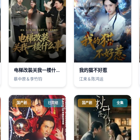
电梯改装关我一楼什么事
我的猫不好惹
蔡中原＆李竹钧
江来＆陈鸿运
国产剧
已完结
国产剧
全集