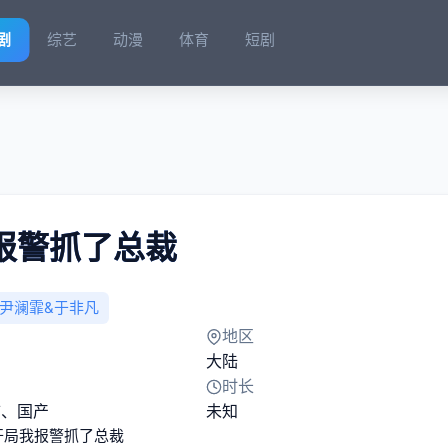
剧
综艺
动漫
体育
短剧
报警抓了总裁
尹澜霏&于非凡
地区
大陆
时长
市
、
国产
未知
开局我报警抓了总裁