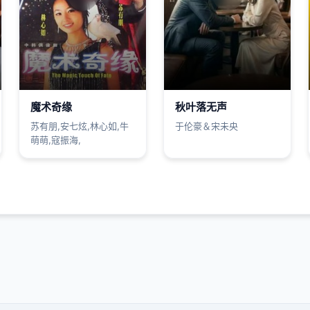
魔术奇缘
秋叶落无声
苏有朋,安七炫,林心如,牛
于伦豪＆宋未央
萌萌,寇振海,