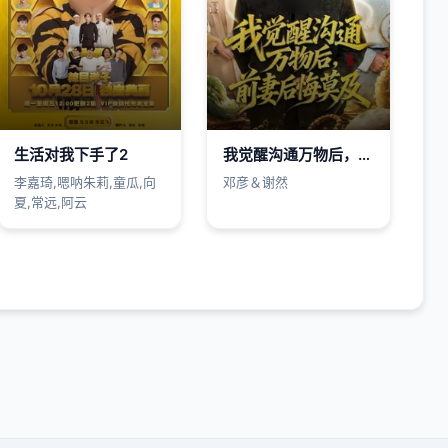
生活对我下手了2
我觉醒沟通万物后，前妻后悔莫及
李嘉琦,嗯呐朱莉,童瓜,向
邓彦＆谢然
夏,常远,阿云