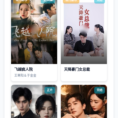
现代都市
全56集
现代都市
完结
飞越疯人院
天降豪门女总裁
王寒阳＆于金金
正片
完结