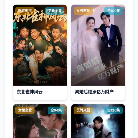
现代都市
更新全集
女频恋爱
全100集
东北雀神风云
离婚后继承亿万财产
女频恋爱
全94集
反转爽剧
全120集