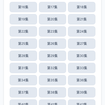
第16集
第17集
第18集
第19集
第20集
第21集
第22集
第23集
第24集
第25集
第26集
第27集
第28集
第29集
第30集
第31集
第32集
第33集
第34集
第35集
第36集
第37集
第38集
第39集
第40集
第41集
第42集