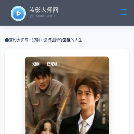
蓝影大师网
短剧
逆行彼岸夺回谁的人生
短剧
已完结