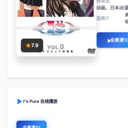
类型
动画
、
日本动
简介
全高清1
7.9
I''s Pure 在线播放
全高清10