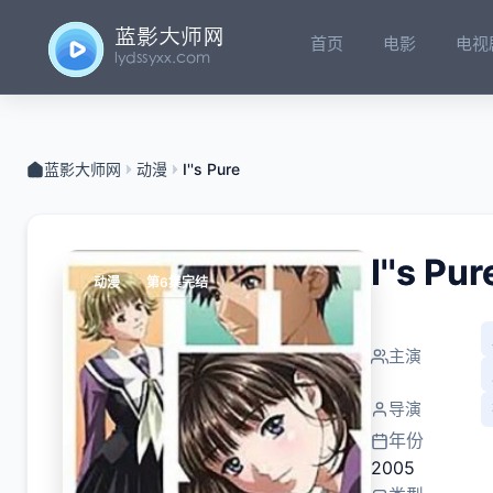
首页
电影
电视
蓝影大师网
动漫
I''s Pure
I''s Pur
动漫
第6集完结
主演
导演
年份
2005