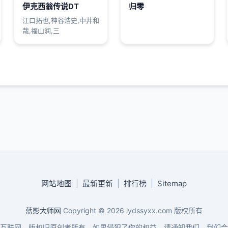
伊克西翁传说DT
归零
江口拓也,神谷浩史,中井和
哉,福山润,三
网站地图
|
最新更新
|
排行榜
|
Sitemap
蓝影大师网
Copyright © 2026
lydssyxx.com
版权所有
互联网，版权归原创者所有，如果侵犯了你的权益，请通知我们，我们会