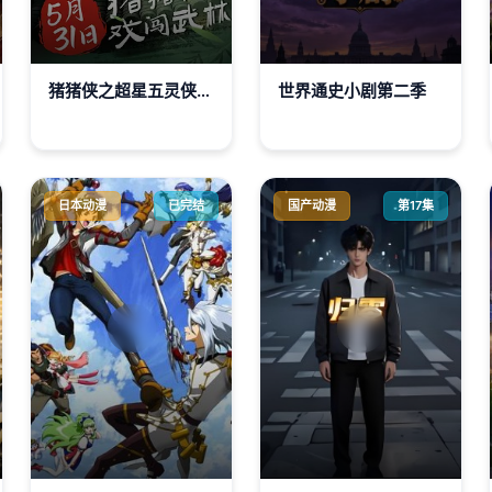
猪猪侠之超星五灵侠第六季
世界通史小剧第二季
日本动漫
已完结
国产动漫
第17集