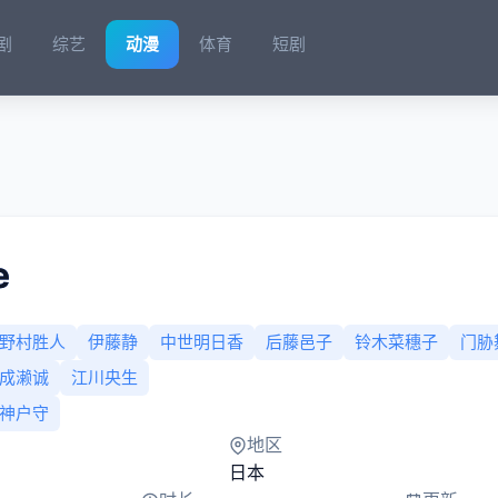
剧
综艺
动漫
体育
短剧
e
野村胜人
伊藤静
中世明日香
后藤邑子
铃木菜穗子
门胁
成濑诚
江川央生
神户守
地区
日本