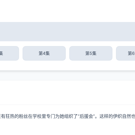
集
第4集
第5集
第
至有狂热的粉丝在学校里专门为她组织了“后援会”。这样的伊织自然