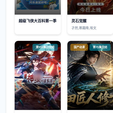
超级飞侠大百科第一季
灵石觉醒
孑然,寒霜降,埃文
第100集已完结
国产动漫
第75集完结