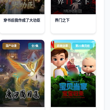
穿书后我作成了大功臣
界门之下
国产动漫
全7集
欧美动漫
第23集完结