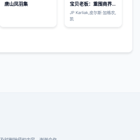
唐山凤羽集
宝贝老板：重围商界第二季国语版
JP Karliak,皮尔斯·加格农,
凯
及时删除侵权内容，谢谢合作。