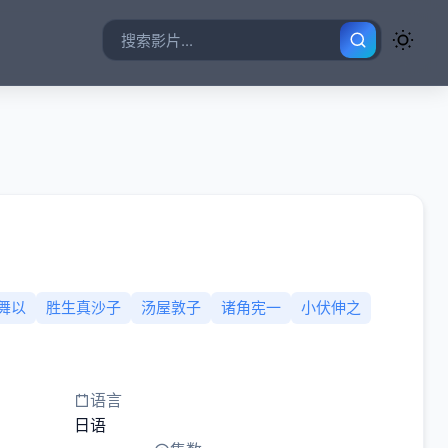
舞以
胜生真沙子
汤屋敦子
诸角宪一
小伏伸之
语言
日语