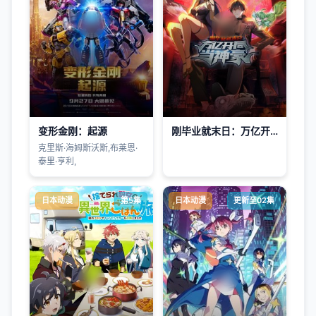
变形金刚：起源
刚毕业就末日：万亿开局当神豪动态漫画
克里斯·海姆斯沃斯,布莱恩·
泰里·亨利,
日本动漫
第5集
日本动漫
更新至02集