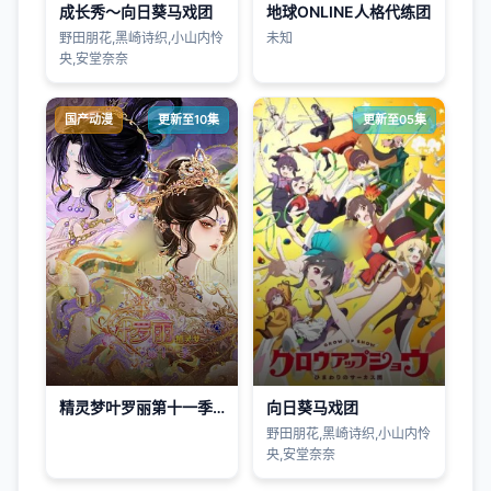
成长秀～向日葵马戏团
地球ONLINE人格代练团
野田朋花,黑崎诗织,小山内怜
未知
央,安堂奈奈
国产动漫
更新至10集
更新至05集
精灵梦叶罗丽第十一季(下)
向日葵马戏团
野田朋花,黑崎诗织,小山内怜
央,安堂奈奈