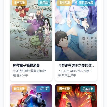
日本动漫
已完结
日本动漫
更新至05集
座敷童子榻榻米酱
与奔跑在透明之夜的你谈一场看不见的恋爱
井泽诗织,新井里美,杉田智
入野自由,早见沙织,小原好
和,铃木玲子
美,阿座上洋平
欧美动漫
HD中字
国产动漫
第336集