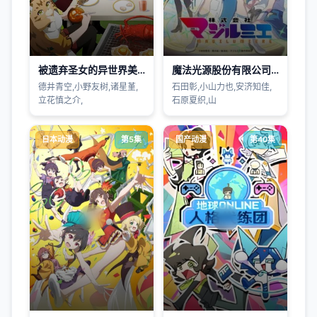
被遗弃圣女的异世界美食之旅用隐藏技能召唤了露营车
魔法光源股份有限公司第2季
德井青空,小野友树,诸星堇,
石田彰,小山力也,安济知佳,
立花慎之介,
石原夏织,山
日本动漫
第5集
国产动漫
第40集