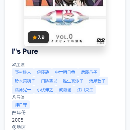
7.9
I''s Pure
主演
野村胜人
伊藤静
中世明日香
后藤邑子
铃木菜穗子
门胁舞以
胜生真沙子
汤屋敦子
诸角宪一
小伏伸之
成濑诚
江川央生
导演
神户守
年份
2005
地区