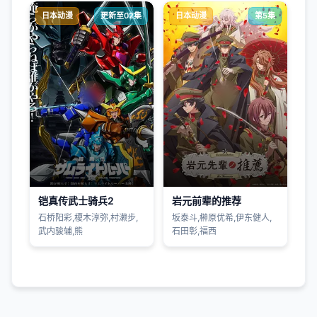
日本动漫
更新至02集
日本动漫
第5集
铠真传武士骑兵2
岩元前辈的推荐
石桥阳彩,榎木淳弥,村濑步,
坂泰斗,榊原优希,伊东健人,
武内骏辅,熊
石田彰,福西