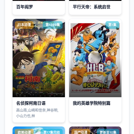
百年阎罗
平行天帝：系统启世
日本动漫
第1269集
第1集
名侦探柯南日语
我的英雄学院特别篇
高山南,山崎和佳奈,神谷明,
小山力也,林
欧美动漫
第17集完结
国产动漫
更新至10集