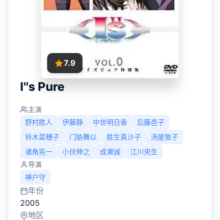
7.9
I''s Pure
主演
野村胜人
伊藤静
中世明日香
后藤邑子
铃木菜穗子
门胁舞以
胜生真沙子
汤屋敦子
诸角宪一
小伏伸之
成濑诚
江川央生
导演
神户守
年份
2005
地区