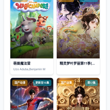
萌兽魔法营
精灵梦叶罗丽第11季(下)
Uzo Aduba,Benjamin M
国产动漫
更新至15集
国产动漫
第17集