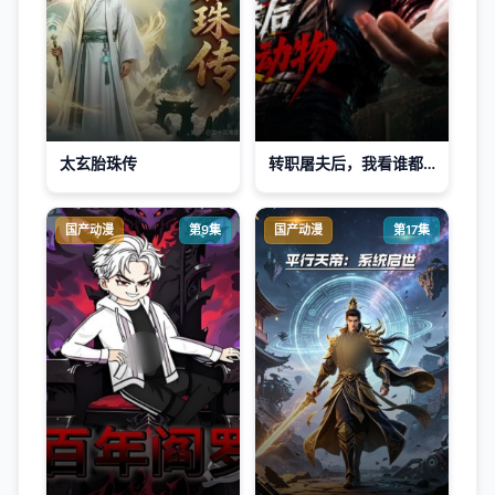
太玄胎珠传
转职屠夫后，我看谁都是动物
国产动漫
第9集
国产动漫
第17集