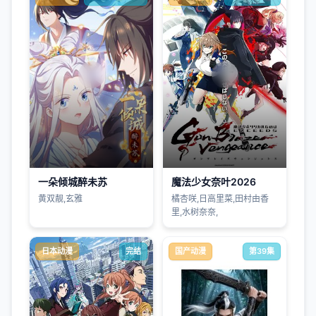
一朵倾城醉未苏
魔法少女奈叶2026
黄双靓,玄雅
橘杏咲,日高里菜,田村由香
里,水树奈奈,
日本动漫
完结
国产动漫
第39集