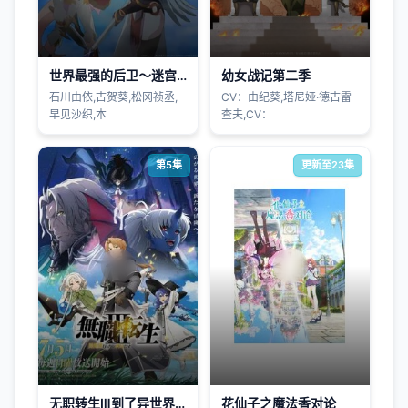
世界最强的后卫～迷宫国的新人探索者～
幼女战记第二季
石川由依,古贺葵,松冈祯丞,
CV：由纪葵,塔尼娅·德古雷
早见沙织,本
查夫,CV：
第5集
更新至23集
无职转生Ⅲ到了异世界就拿出真本事第三季
花仙子之魔法香对论