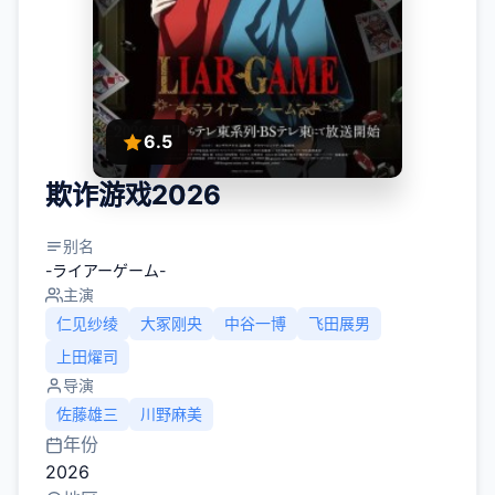
6.5
欺诈游戏2026
别名
-ライアーゲーム-
主演
仁见纱绫
大冢刚央
中谷一博
飞田展男
上田燿司
导演
佐藤雄三
川野麻美
年份
2026