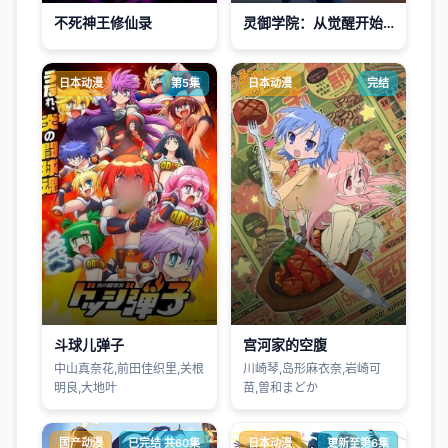
不死神王修仙录
灵御学院：从觉醒开始满级碾压
日本动漫
第5集
日本动漫
完结
斗球儿弹子
宫河家的空腹
中山真奈花,前田佳织里,关根
川崎琴,岛形麻衣奈,岩崎可
明良,大地叶
苗,曽和まどか
国产动漫
已完结 共60集
日本动漫
更新至第6集