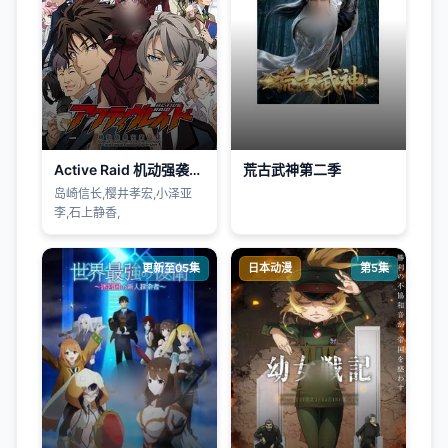
Active Raid 机动强袭室第八组第一季
荒古武神第二季
岛崎信长,樱井孝宏,小泽亚
李,石上静香,
更新至05集
日本动漫
第5集