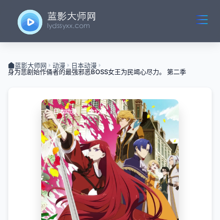
蓝影大师网
动漫
日本动漫
身为悲剧始作俑者的最强邪恶BOSS女王为民竭心尽力。 第二季
日本动漫
全12集