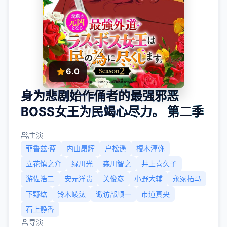
6.0
身为悲剧始作俑者的最强邪恶
BOSS女王为民竭心尽力。 第二季
主演
菲鲁兹·蓝
内山昂辉
户松遥
榎木淳弥
立花慎之介
绿川光
森川智之
井上喜久子
游佐浩二
安元洋贵
关俊彦
小野大辅
永冢拓马
下野纮
铃木崚汰
诹访部顺一
市道真央
石上静香
导演