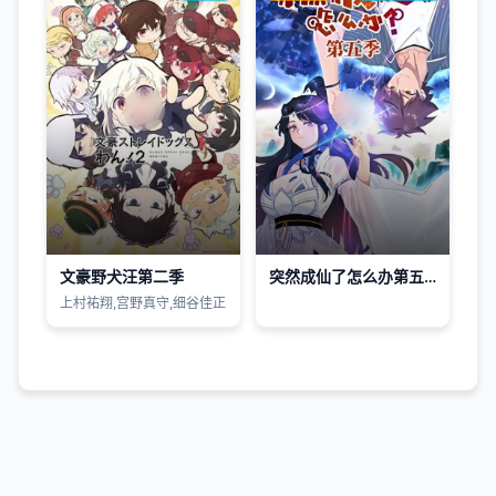
文豪野犬汪第二季
​突然成仙了怎么办第五季​
上村祐翔,宫野真守,细谷佳正