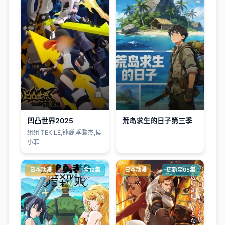
凹凸世界2025
荒岛求生的日子第三季
组组 TEKILE,钟巍,季骜杰,侯
小菲
日本动漫
全12集
日本动漫
更新至05集