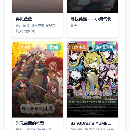
再见菈菈
寻找英雄——小淘气长征记
菱川花菜,川石奈奈,深见梨
暂无
加,村濑步,大
日本动漫
第5集
日本动漫
更新至08集
岩元前辈的推荐
BanGDream!YUME∞MITA