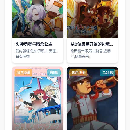
失神勇者与暗杀公主
从0位居民开始的边境领主大人
武内骏辅,佐伯伊织,上田瞳,
松田健一郎,若山诗音,坂泰
白石晴香
斗,伊藤美来,
日本动漫
第5集
国产动漫
全26集