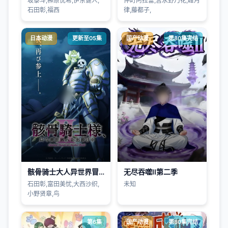
坂泰斗,榊原优希,伊东健人,
仲町阿拉蕾,宫永野乃花,峰月
石田彰,福西
律,藤都子,
日本动漫
更新至05集
国产动漫
第80集完结
骸骨骑士大人异世界冒险第二季
无尽吞噬II第二季
石田彰,富田美忧,大西沙织,
未知
小野贤章,鸟
第6集
国产动漫
第80集完结