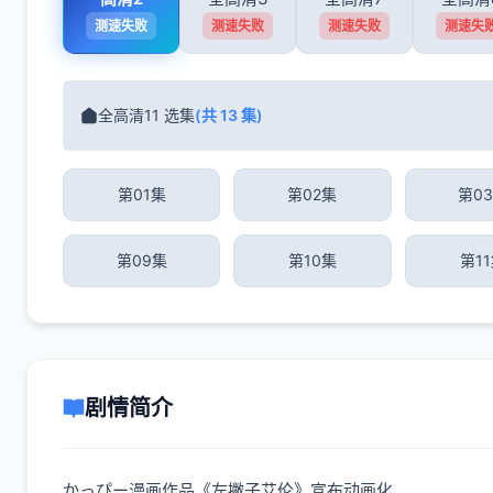
测速失败
测速失败
测速失败
测速失
全高清11 选集
(共 13 集)
第01集
第02集
第0
第09集
第10集
第1
剧情简介
かっぴー漫画作品《左撇子艾伦》宣布动画化。