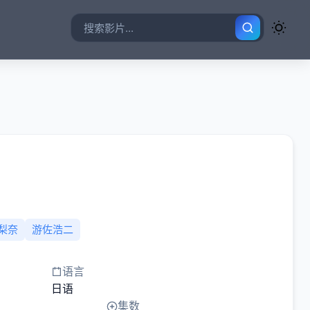
梨奈
游佐浩二
语言
日语
集数