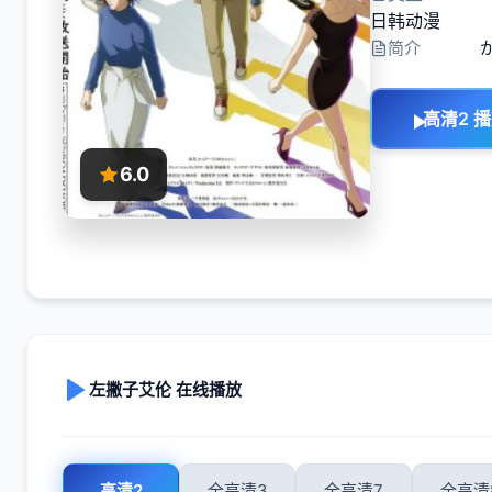
日韩动漫
简介
高清2 
6.0
左撇子艾伦 在线播放
高清2
全高清3
全高清7
全高清