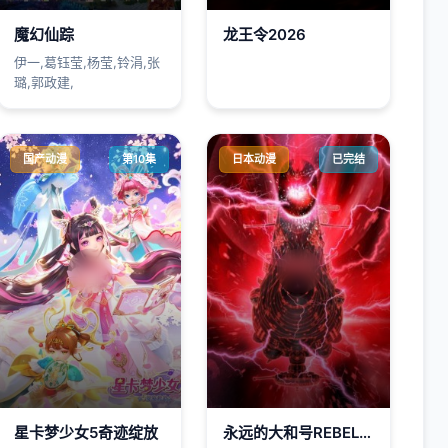
魔幻仙踪
龙王令2026
伊一,葛钰莹,杨莹,铃涓,张
璐,郭政建,
国产动漫
第10集
日本动漫
已完结
星卡梦少女5奇迹绽放
永远的大和号REBEL3199第六章碧蓝迷宫