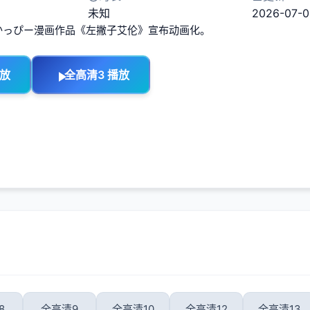
未知
2026-07-0
かっぴー漫画作品《左撇子艾伦》宣布动画化。
播放
全高清3 播放
8
全高清9
全高清10
全高清12
全高清13