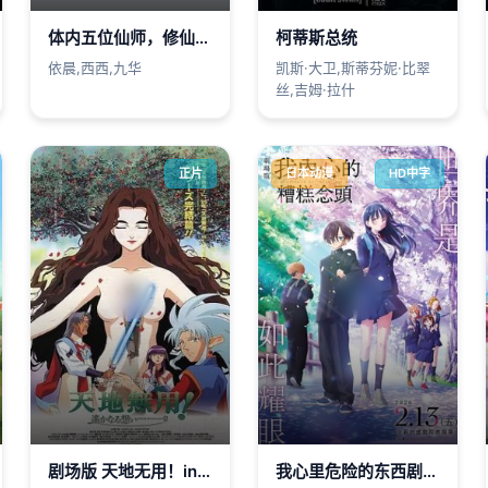
体内五位仙师，修仙界我无敌！
柯蒂斯总统
依晨,西西,九华
凯斯·大卫,斯蒂芬妮·比翠
丝,吉姆·拉什
正片
日本动漫
HD中字
剧场版 天地无用！in LOVE2：遥远的思念
我心里危险的东西剧场版