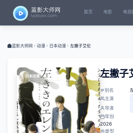
首页
电影
电视
蓝影大师网
动漫
日本动漫
左撇子艾伦
左撇子
日本动漫
第13集
别名
主演
导演
年份
2026
类型