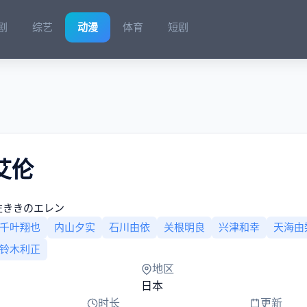
剧
综艺
动漫
体育
短剧
艾伦
左ききのエレン
千叶翔也
内山夕实
石川由依
关根明良
兴津和幸
天海由
铃木利正
地区
日本
时长
更新