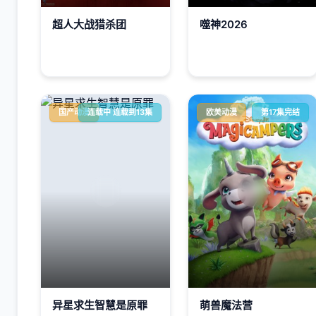
超人大战猎杀团
噬神2026
国产动漫
连载中 连载到13集
欧美动漫
第17集完结
异星求生智慧是原罪
萌兽魔法营