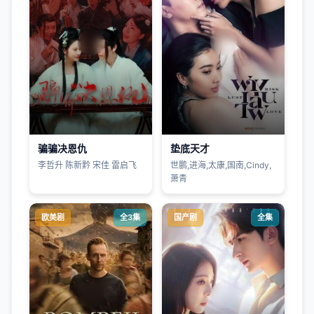
骗骗决恩仇
垫底天才
李哲升 陈新黔 宋佳 雷启飞
世鹏,进海,太康,国南,Cindy,
萧青
欧美剧
全3集
国产剧
全集