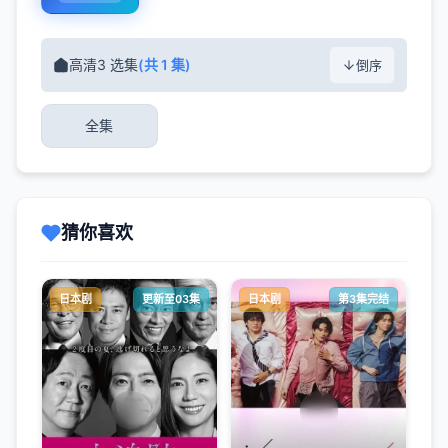
高清3 选集
(共 1 集)
倒序
全集
猜你喜欢
日本剧
更新至03集
日本剧
第3集完结