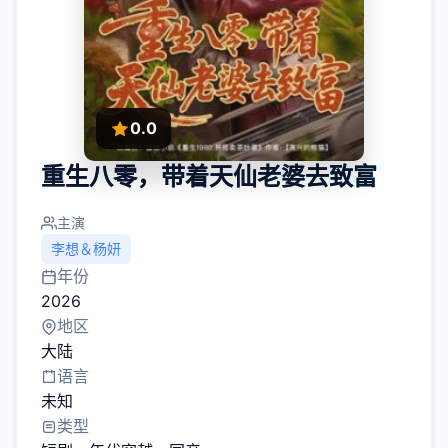
0.0
重生八零，带着天仙老婆去致富
主演
李想＆杨妍
年份
2026
地区
大陆
语言
未知
类型