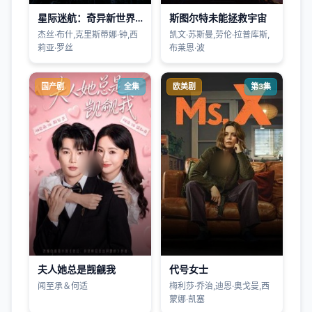
星际迷航：奇异新世界第四季
斯图尔特未能拯救宇宙
杰丝·布什,克里斯蒂娜·钟,西
凯文·苏斯曼,劳伦·拉普库斯,
莉亚·罗丝
布莱恩·波
国产剧
全集
欧美剧
第3集
夫人她总是觊觎我
代号女士
闻至承＆何适
梅利莎·乔治,迪恩·奥戈曼,西
蒙娜·凯塞