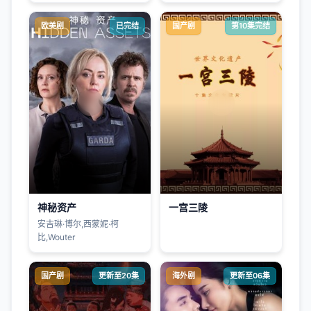
欧美剧
已完结
国产剧
第10集完结
神秘资产
一宫三陵
安吉琳·博尔,西蒙妮·柯
比,Wouter
国产剧
更新至20集
海外剧
更新至06集