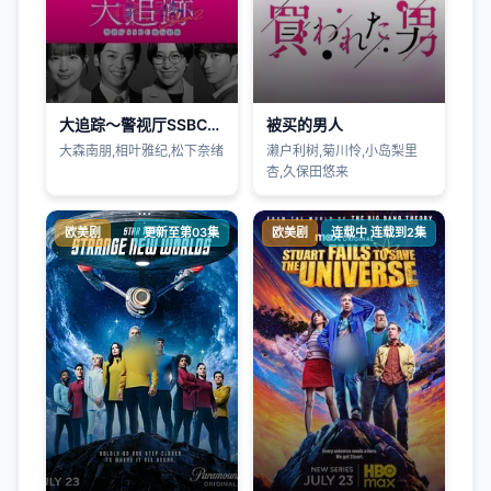
大追踪〜警视厅SSBC强行犯系〜 第2季
被买的男人
大森南朋,相叶雅纪,松下奈绪
濑户利树,菊川怜,小岛梨里
杏,久保田悠来
欧美剧
更新至第03集
欧美剧
连载中 连载到2集