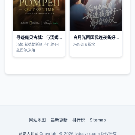
寻迹庞贝古城：与汤姆·希德勒斯顿同行
白月光回国我连夜备好离婚协议
汤姆·希德勒斯顿,卢巴纳·阿
冯熙尧＆斯坎
兹巴尔,米哈
网站地图
最新更新
排行榜
Sitemap
蓝影大师网
Copyright © 2026
lydssyxx.com
版权所有