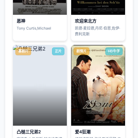
恶神
欢迎来北方
Tony Curtis,Michael
凯德·麦拉德,丹尼·伯恩,佐伊·
费利克斯
喜剧片
正片
剧情片
HD中字
凸槌三兄弟2
爱4狂潮