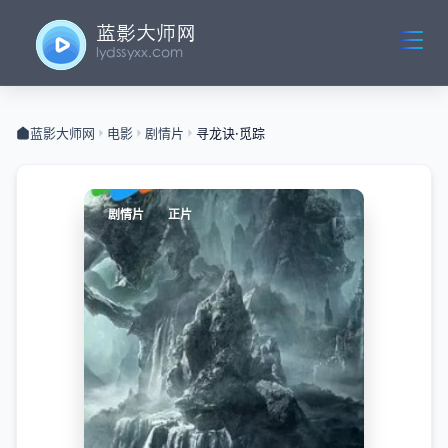
蓝影大师网
电影
剧情片
寻龙诀·觅踪
剧情片
正片