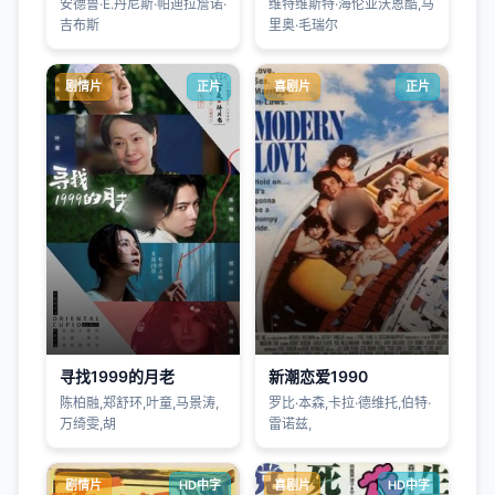
安德鲁·E.丹尼斯·帕迪拉詹诺·
维特维斯特·海伦亚沃恩酷,马
吉布斯
里奥·毛瑞尔
剧情片
正片
喜剧片
正片
寻找1999的月老
新潮恋爱1990
陈柏融,郑舒环,叶童,马景涛,
罗比·本森,卡拉·德维托,伯特·
万绮雯,胡
雷诺兹,
剧情片
HD中字
喜剧片
HD中字