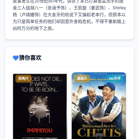
故事发生在20世纪90年代，讲述了本已打算金盆洗手的摸
金三人组胡八一（张涵予饰）、王凯旋（姜武饰）、Shirley
杨（卢靖姗饰）在大金牙的劝说下又操起老本行，但原本以
为只是简单任务的他们却因意外身陷危机，不得不重新踏上
凶险万分的地下之旅。
猜你喜欢
恐怖片
喜剧片
HD中字