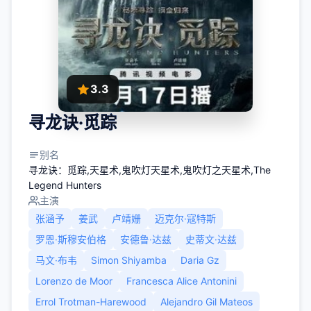
3.3
寻龙诀·觅踪
别名
寻龙诀：觅踪,天星术,鬼吹灯天星术,鬼吹灯之天星术,The
Legend Hunters
主演
张涵予
姜武
卢靖姗
迈克尔·寇特斯
罗恩·斯穆安伯格
安德鲁·达兹
史蒂文·达兹
马文·布韦
Simon Shiyamba
Daria Gz
Lorenzo de Moor
Francesca Alice Antonini
Errol Trotman-Harewood
Alejandro Gil Mateos