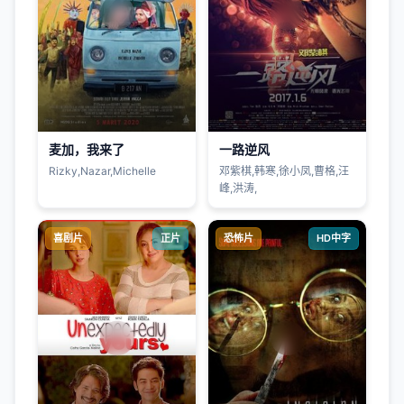
麦加，我来了
一路逆风
Rizky,Nazar,Michelle
邓紫棋,韩寒,徐小凤,曹格,汪
峰,洪涛,
喜剧片
正片
恐怖片
HD中字