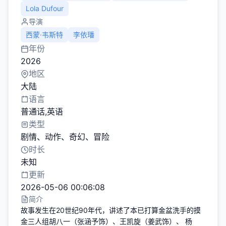
Lola Dufour
导演
西蒙·韦斯特
李依璠
年份
2026
地区
大陆
语言
普通话,英语
类型
剧情
、
动作
、
奇幻
、
冒险
时长
未知
更新
2026-05-06 00:06:08
简介
故事发生在20世纪90年代，讲述了本已打算金盆洗手的摸
金三人组胡八一（张涵予饰）、王凯旋（姜武饰）、 杨