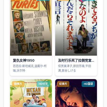
复仇女神1950
及时行乐死了拉倒党宣言
芭芭拉·斯坦威克,温戴尔·柯
倍赏美津子,原田芳雄,平田
瑞,沃尔特·
满,泉谷しげる
剧情片
HD中字
纪录片
HD国语