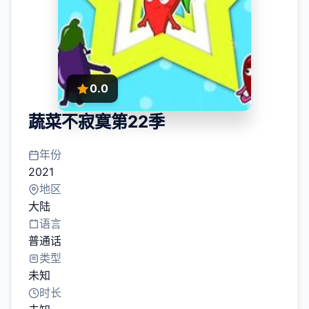
0.0
蔬菜不寂寞第22季
年份
2021
地区
大陆
语言
普通话
类型
未知
时长