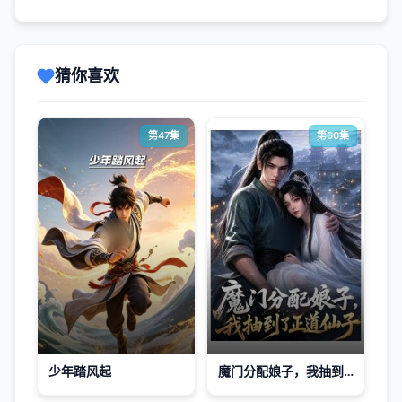
猜你喜欢
第47集
第60集
少年踏风起
魔门分配娘子，我抽到了正道仙子