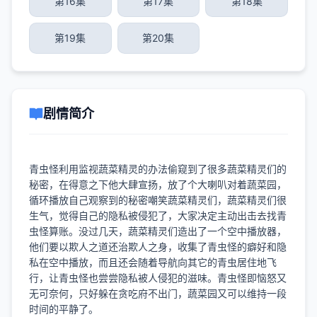
第16集
第17集
第18集
第19集
第20集
剧情简介
青虫怪利用监视蔬菜精灵的办法偷窥到了很多蔬菜精灵们的
秘密，在得意之下他大肆宣扬，放了个大喇叭对着蔬菜园，
循环播放自己观察到的秘密嘲笑蔬菜精灵们，蔬菜精灵们很
生气，觉得自己的隐私被侵犯了，大家决定主动出击去找青
虫怪算账。没过几天，蔬菜精灵们造出了一个空中播放器，
他们要以欺人之道还治欺人之身，收集了青虫怪的癖好和隐
私在空中播放，而且还会随着导航向其它的青虫居住地飞
行，让青虫怪也尝尝隐私被人侵犯的滋味。青虫怪即恼怒又
无可奈何，只好躲在贪吃府不出门，蔬菜园又可以维持一段
时间的平静了。