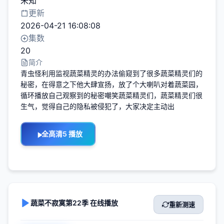
未知
更新
2026-04-21 16:08:08
集数
20
简介
青虫怪利用监视蔬菜精灵的办法偷窥到了很多蔬菜精灵们的
秘密，在得意之下他大肆宣扬，放了个大喇叭对着蔬菜园，
循环播放自己观察到的秘密嘲笑蔬菜精灵们，蔬菜精灵们很
生气，觉得自己的隐私被侵犯了，大家决定主动出
全高清5 播放
蔬菜不寂寞第22季 在线播放
重新测速