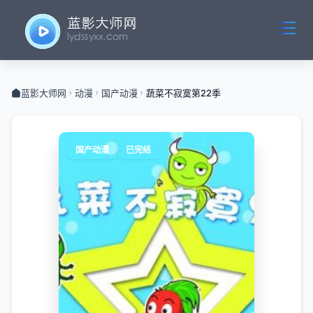
蓝影大师网
动漫
国产动漫
蔬菜不寂寞第22季
国产动漫
已完结