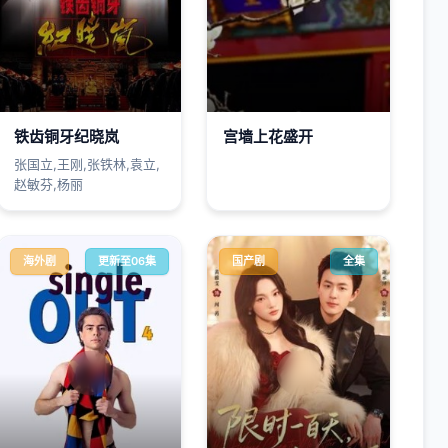
铁齿铜牙纪晓岚
宫墙上花盛开
张国立,王刚,张铁林,袁立,
赵敏芬,杨丽
海外剧
更新至06集
国产剧
全集