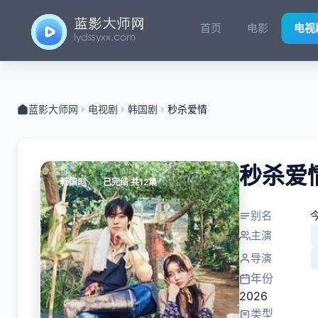
首页
电影
电视
蓝影大师网
电视剧
韩国剧
秒杀爱情
秒杀爱
韩国剧
已完结 共12集
别名
今
主演
导演
年份
2026
类型