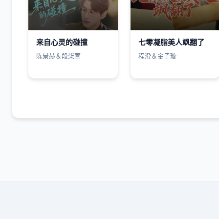
来自心灵的碰撞
七零凝脂美人飒翻了
陈景赫＆段柒萱
程澄＆金子璇