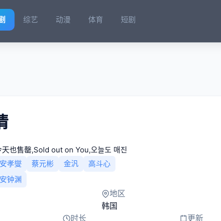
剧
综艺
动漫
体育
短剧
情
天也售罄,Sold out on You,오늘도 매진
安孝燮
蔡元彬
金汎
高斗心
安钟渊
地区
韩国
时长
更新