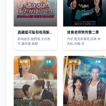
逃避虽可耻但有用新春特别篇
体育老师笑传第二季
新垣结衣,星野源,大谷亮
丹尼·麦克布莱德,凯蒂·米
平,藤井隆,真野
克松,约翰·浩
国产剧
全集
国产剧
全集