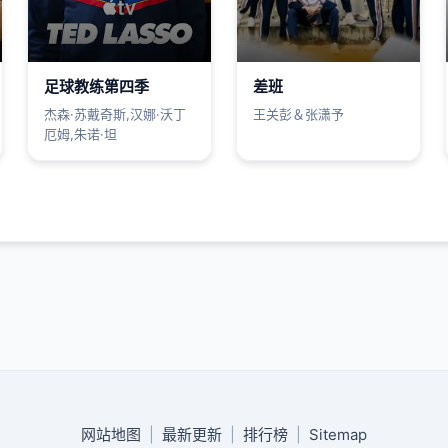
足球教练第四季
差班
杰森·苏戴奇斯,汉娜·沃丁
王关彭＆张潇予
厄姆,朱诺·坦
网站地图
|
最新更新
|
排行榜
|
Sitemap