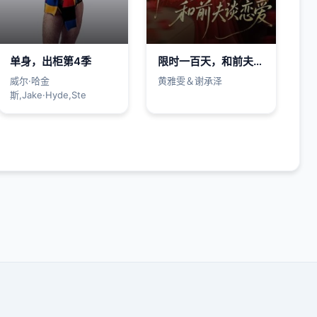
单身，出柜第4季
限时一百天，和前夫谈恋爱
威尔·哈金
黄雅雯＆谢承泽
斯,Jake·Hyde,Ste