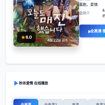
喜剧
、
爱情
简介
全高清 
6.0
秒杀爱情 在线播放
全高清
全高清2
高清
高清2