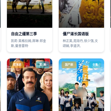
自由之缰第三季
僵尸道长国语版
凯莉·英格拉姆,席琳·邦金
林正英,苑琼丹,徐少强,文
斯,曼普雷特·
颂娴,李道洪,
欧美剧
第1集
国产剧
全集