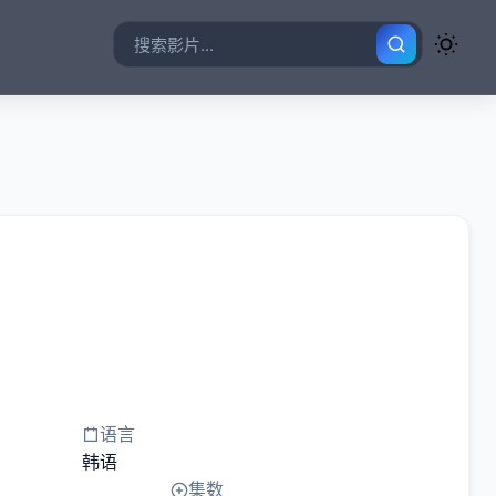
语言
韩语
集数