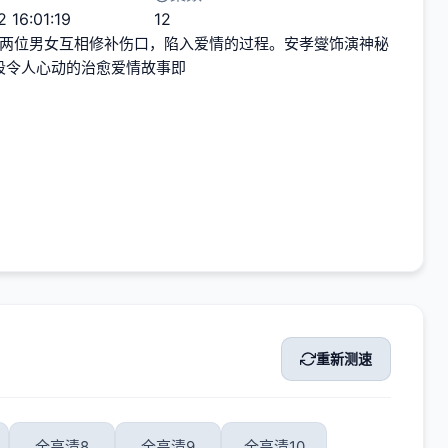
 16:01:19
12
洞的两位男女互相修补伤口，陷入爱情的过程。安孝燮饰演神秘
段令人心动的治愈爱情故事即
重新测速
全高清8
全高清9
全高清10