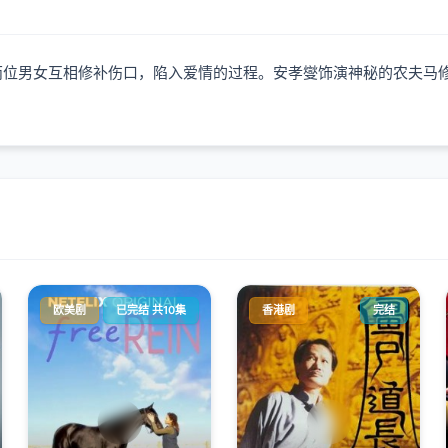
两位男女互相修补伤口，陷入爱情的过程。安孝燮饰演神秘的农夫马
欧美剧
已完结 共10集
香港剧
完结