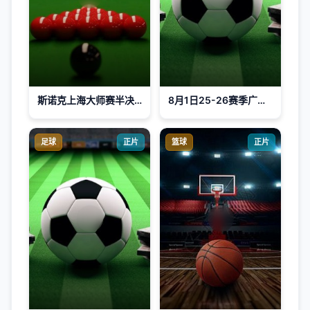
斯诺克上海大师赛半决赛第一阶段：贾德·特鲁姆普VS吴宜泽
8月1日25-26赛季广东省城市足球超级联赛 阳江VS云浮
足球
正片
篮球
正片