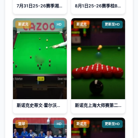
7月31日25-26赛季湘超 娄底队VS湘潭队
8月1日25-26赛季桂BA 河池市VS来宾市
斯诺克
HD
斯诺克
更新至HD
斯诺克史蒂文·霍尔沃斯0-4吉米·罗伯逊20230925
斯诺克上海大师赛第二轮：凯伦·威尔逊VS罗尼·奥沙利文
篮球
HD
斯诺克
更新至HD