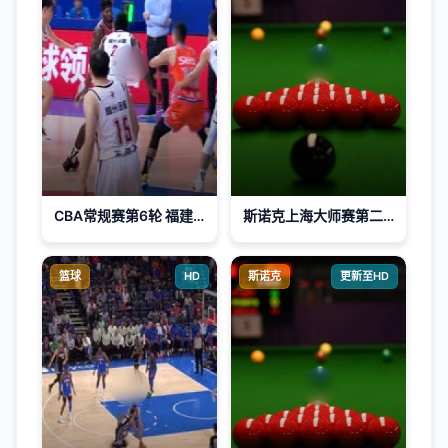
CBA常规赛第6轮 福建浔兴股份VS浙江稠州金租 20231104(洪荒)
斯诺克上海大师赛第二轮：吴宜泽VS斯佳辉
篮球
HD
斯诺克
更新至HD