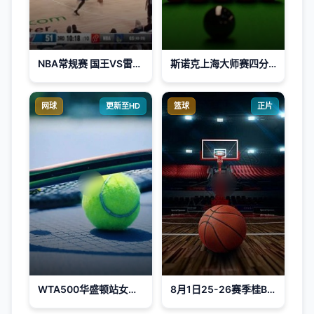
NBA常规赛 国王VS雷霆 20240410
斯诺克上海大师赛四分之一决赛：赵心童VS尼尔·罗伯逊
网球
更新至HD
篮球
正片
WTA500华盛顿站女单第二轮：库德梅托娃VS斯维托丽娜
8月1日25-26赛季桂BA 钦州市VS防城港市