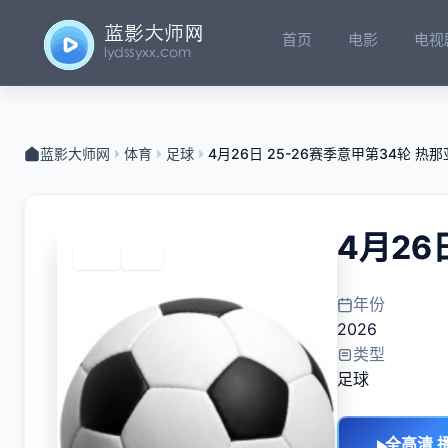
首页
电影
电视
蓝影大师网
体育
足球
4月26日 25-26赛季意甲第34轮 热
4月26
足球
HD
年份
2026
类型
足球
全高清 