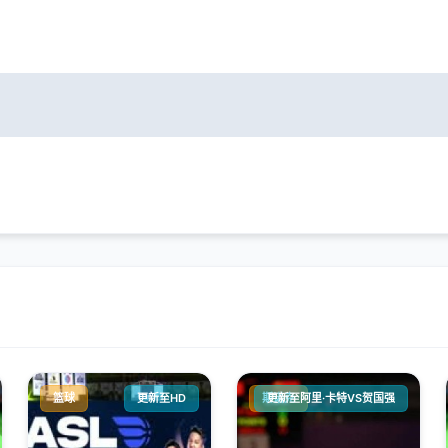
篮球
更新至HD
斯诺克
更新至阿里·卡特VS贺国强