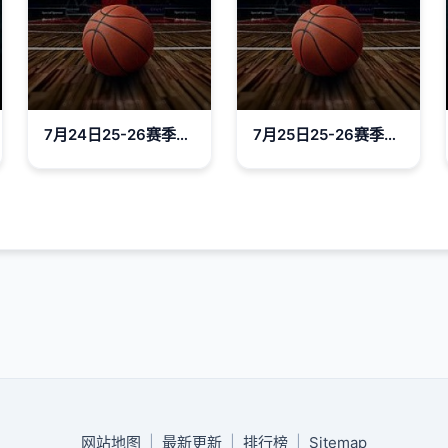
7月24日25-26赛季浙BA 柯桥80VS75嵊州
7月25日25-26赛季桂BA 贺州市VS河池市
网站地图
|
最新更新
|
排行榜
|
Sitemap