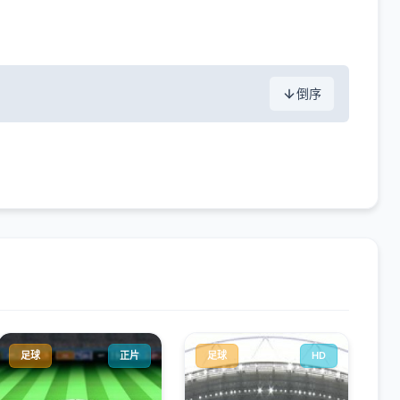
倒序
足球
正片
足球
HD