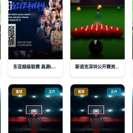
东亚超级联赛 昌源LG猎鹰VS乌兰巴托野马 20251209
斯诺克深圳公开赛资格赛第三轮
篮球
正片
篮球
正片