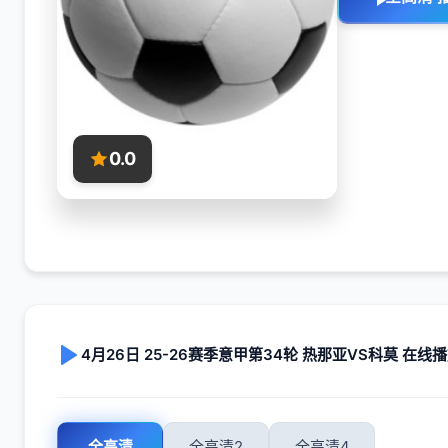
0.0
4月26日 25-26赛季意甲第34轮 热那亚VS科莫 在线
全高清
全高清2
全高清4