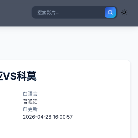
亚VS科莫
语言
普通话
更新
2026-04-28 16:00:57