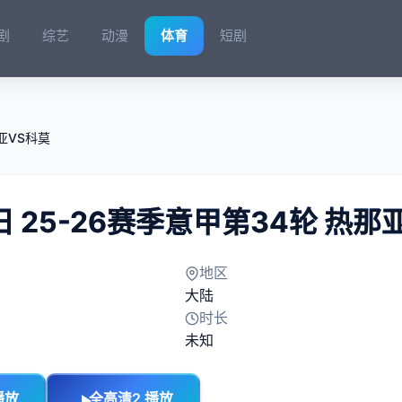
剧
综艺
动漫
体育
短剧
那亚VS科莫
日 25-26赛季意甲第34轮 热那
地区
大陆
时长
未知
播放
全高清2 播放