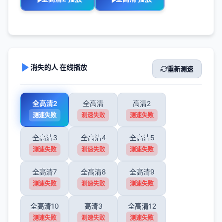
消失的人 在线播放
重新测速
全高清2
全高清
高清2
测速失败
测速失败
测速失败
全高清3
全高清4
全高清5
测速失败
测速失败
测速失败
全高清7
全高清8
全高清9
测速失败
测速失败
测速失败
全高清10
高清3
全高清12
测速失败
测速失败
测速失败