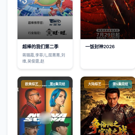
超棒的我们第二季​
一饭封神2026
蒋璐霞,李菲儿,屈菁菁,刘
维,吴俊霆,赵
欧美综艺
第8集完结
大陆综艺
第5集完结