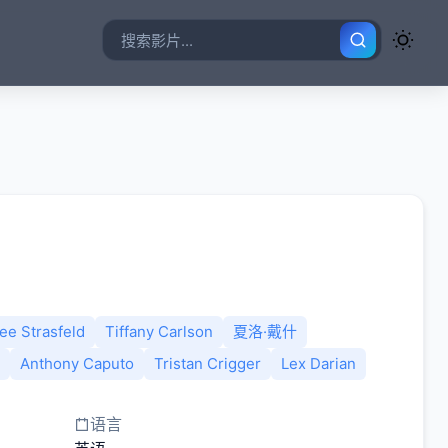
ee Strasfeld
Tiffany Carlson
夏洛·戴什
Anthony Caputo
Tristan Crigger
Lex Darian
语言