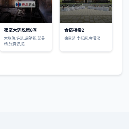
密室大逃脱第8季
合宿相亲2
大张伟,许凯,周笔畅,彭昱
徐章勋,李枖原,金曜汉
畅,张真源,陈