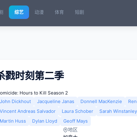
剧
综艺
动漫
体育
短剧
杀戮时刻第二季
omicide: Hours to Kill Season 2
John Dickhout
Jacqueline Janas
Donnell MacKenzie
Ren
Vincent Andreas Salvador
Laura Schober
Sarah Winstanley
Martin Huss
Dylan Lloyd
Geoff Mays
地区