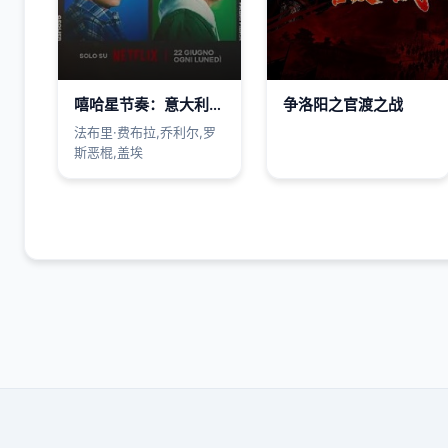
嘻哈星节奏：意大利篇第三季
争洛阳之官渡之战
法布里·费布拉,乔利尔,罗
斯恶棍,盖埃