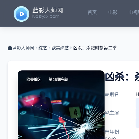
首页
电影
电视
蓝影大师网
综艺
欧美综艺
凶杀：杀戮时刻第二季
凶杀：
欧美综艺
第26期完结
别名
H
主演
年份