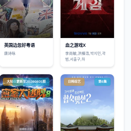
英国边忽好粤语
血之游戏X
唐诗咏
李尚敏,洪榛浩,박지민,곽
범,서출구,하
大陆综艺
更新至20260805期
日韩综艺
第6集