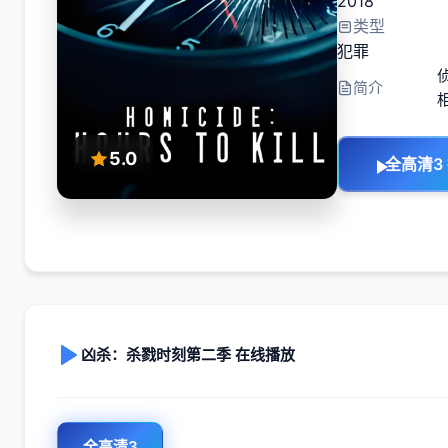
2018
类型
犯罪
简介
5.0
全高清3
凶杀：杀戮时刻第二季 在线播放
全高清3