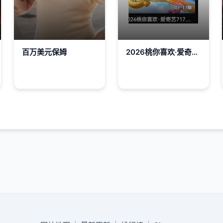
百万美元保姆
2026桃你喜欢·爱奇艺717会员节——IP互动嘉年华