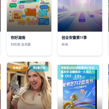
你好湖南
创业安徽第11季
刘旺豪,张添翼
林海
欧美综艺
第8集完结
更新至2026桃你喜欢IP互动
大陆综艺
嘉年华 田曦薇胡一天连线力
推《天才，女友》