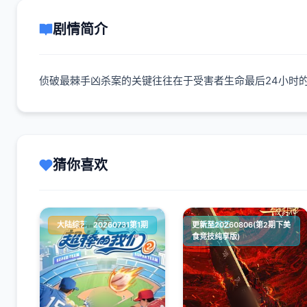
剧情简介
侦破最棘手凶杀案的关键往往在于受害者生命最后24小时
猜你喜欢
大陆综艺
20260731第1期
更新至20260806(第2期下美
大陆综艺
食竞技纯享版)