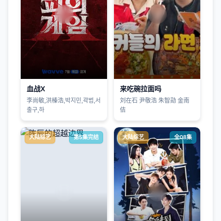
血战X
来吃碗拉面吗
李尚敏,洪榛浩,박지민,곽범,서
刘在石 尹敬浩 朱智勋 金南
출구,하
佶
大陆综艺
第5集完结
大陆综艺
全08集