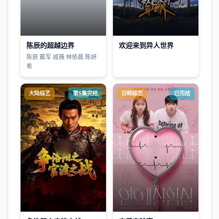
陈辰的超越边界
欢迎来到异人世界
陈辰 戴军 戚薇 林依晨 陈妍
希
大陆综艺
第5集完结
日韩综艺
已完结