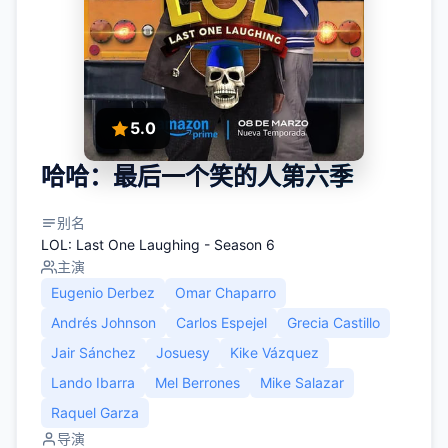
5.0
哈哈：最后一个笑的人第六季
别名
LOL: Last One Laughing - Season 6
主演
Eugenio Derbez
Omar Chaparro
Andrés Johnson
Carlos Espejel
Grecia Castillo
Jair Sánchez
Josuesy
Kike Vázquez
Lando Ibarra
Mel Berrones
Mike Salazar
Raquel Garza
导演