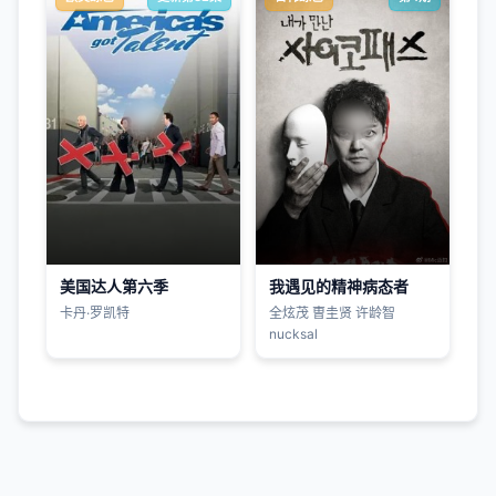
美国达人第六季
我遇见的精神病态者
卡丹·罗凯特
全炫茂 曺圭贤 许龄智
nucksal