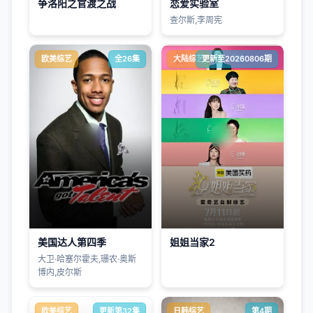
争洛阳之官渡之战
恋爱实验室
查尔斯,李周宪
欧美综艺
全26集
大陆综艺
更新至20260806期
美国达人第四季
姐姐当家2
大卫·哈塞尔霍夫,珊农·奥斯
博内,皮尔斯
欧美综艺
更新第32集
日韩综艺
第4期