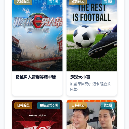
大陆综艺
第4期
欧美综艺
第1期
极挑男人帮爆笑精华版
足球大小事
加里·莱因克尔 迈卡·理查兹
阿兰·
日韩综艺
更新至第6期
日韩综艺
第2期