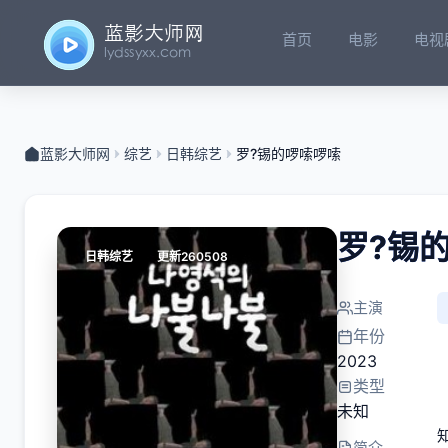
首页
电影
电视
蓝影大师网
综艺
日韩综艺
罗?锡的啰嗦啰嗦
罗?锡
日韩综艺
更新260508
主演
年份
2023
类型
未知
简介