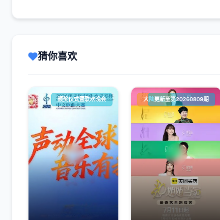
猜你喜欢
颁奖仪式暨联欢晚会
大陆综艺
更新至第20260809期