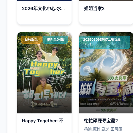
2026年文化中心·水立方杯中文歌曲大赛
姐姐当家2
日韩综艺
更新至04集
20260809EP07云梯惊变
（下）
Happy Together-不是一个人真好
忙忙碌碌寻宝藏2
杨迪,庞博,武艺,田曦薇