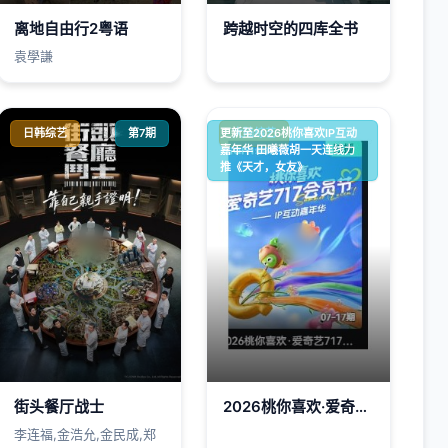
离地自由行2粤语
跨越时空的四库全书
袁學謙
日韩综艺
第7期
更新至2026桃你喜欢IP互动
大陆综艺
嘉年华 田曦薇胡一天连线力
推《天才，女友》
街头餐厅战士
2026桃你喜欢·爱奇艺717会员节——IP互动嘉年华
李连福,金浩允,金民成,郑