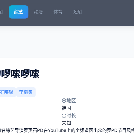
剧
综艺
动漫
体育
短剧
的啰嗦啰嗦
罗暎锡
李瑞镇
地区
韩国
时长
未知
知名综艺导演罗英石PD在YouTube上的个频道因出众的罗PD节目