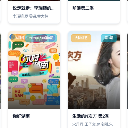
说走就走：李瑞镇的德州德州
前浪第二季
李瑞镇,罗暎锡,金大柱
大陆综艺
20260730第8期
大陆综艺
第3期
你好湖南​
生活的N次方 第2季
宋丹丹,王子文,赵宝刚,朱