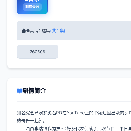
测速失败
全高清2 选集
(共 1 集)
260508
剧情简介
知名综艺导演罗英石PD在YouTube上的个频道因出众
的哥哥一起》。
演员李瑞镇作为罗PD好友代表促成了此次节目，平日里他