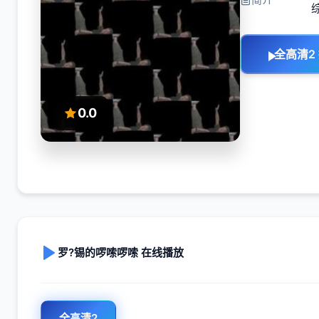
全高清2
0.0
罗?锡的啰嗦啰嗦 在线播放
全高清2