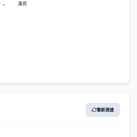
起》。 演员
重新测速