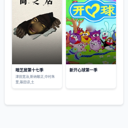
暗芝居第十七季
新开心球第一季
津田宽治,新纳敏正,中村朱
里,篠田谅,土