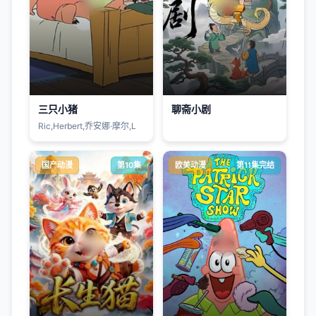
三只小猪
聊斋小剧
Ric,Herbert,乔安娜·摩尔,L
国产动漫
第10集
欧美动漫
第11集完结