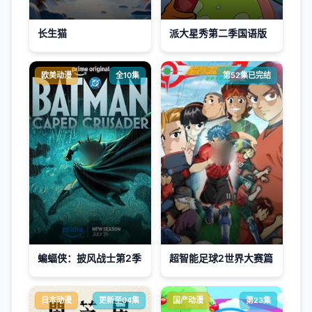
长生猫
派大星秀第二季国语版
欧美动漫
全10集
第52集已完结
蝙蝠侠：披风战士第2季
超智能足球2世界大赛篇
日本动漫
更新至04集
国产动漫
第23集