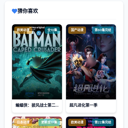
猜你喜欢
欧美动漫
全10集
国产动漫
第60集完结
蝙蝠侠：披风战士第二季
超凡进化第一季
日本动漫
更新至12集
欧美动漫
第22集完结