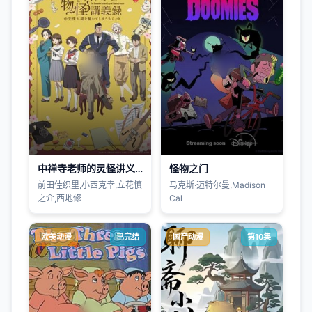
中禅寺老师的灵怪讲义实录老师会把谜题全都解开的。
怪物之门
前田佳织里,小西克幸,立花慎
马克斯·迈特尔曼,Madison
之介,西地修
Cal
欧美动漫
已完结
国产动漫
第10集