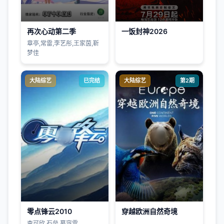
再次心动第二季
一饭封神2026
章亭,常雷,李艺彤,王家茵,靳
梦佳
大陆综艺
已完结
大陆综艺
第2期
零点锋云2010
穿越欧洲自然奇境
查可欣,石垒,慕容雪