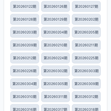
第20260122期
第20260126期
第20260127期
第20260128期
第20260129期
第20260202期
第20260203期
第20260204期
第20260205期
第20260209期
第20260210期
第20260211期
第20260212期
第20260224期
第20260225期
第20260226期
第20260302期
第20260303期
第20260304期
第20260305期
第20260309期
第20260310期
第20260311期
第20260312期
第20260316期
第20260317期
第20260318期