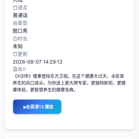
语言
普通话
类型
脱口秀
时长
未知
更新
2026-08-07 14:29:13
简介
《X诊所》隆重登陆东方卫视。在这个健康大过天、全民皆
养生的风口浪尖，为你送上更大牌专家，更独特新知，更健
康体验，更智慧养生的健康宝典。
全高清13 播放