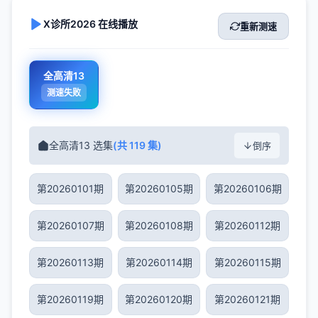
X诊所2026 在线播放
重新测速
全高清13
测速失败
全高清13 选集
(共 119 集)
倒序
第20260101期
第20260105期
第20260106期
第20260107期
第20260108期
第20260112期
第20260113期
第20260114期
第20260115期
第20260119期
第20260120期
第20260121期