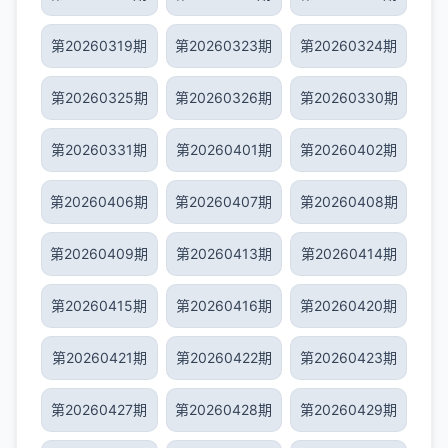
第20260319期
第20260323期
第20260324期
第20260325期
第20260326期
第20260330期
第20260331期
第20260401期
第20260402期
第20260406期
第20260407期
第20260408期
第20260409期
第20260413期
第20260414期
第20260415期
第20260416期
第20260420期
第20260421期
第20260422期
第20260423期
第20260427期
第20260428期
第20260429期