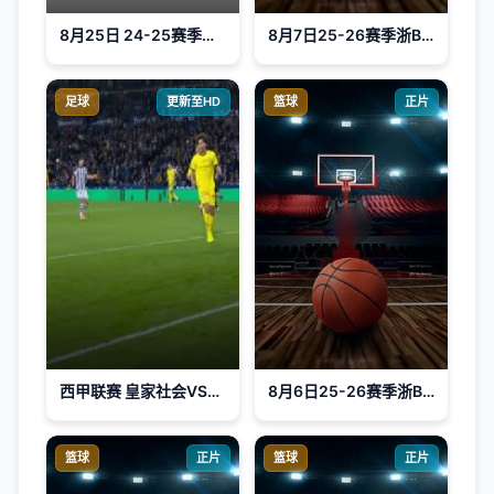
8月25日 24-25赛季法甲第2轮 里尔VS昂热
8月7日25-26赛季浙BA 江山65VS59常山
足球
更新至HD
篮球
正片
西甲联赛 皇家社会VS吉罗纳 20251213
8月6日25-26赛季浙BA 越城79VS86上虞
篮球
正片
篮球
正片