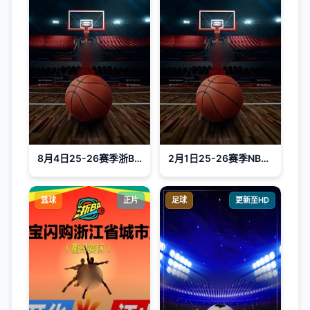
8月4日25-26赛季浙BA 临安76VS67钱塘
2月1日25-26赛季NBA常规赛 森林狼VS灰熊
篮球
正片
足球
更新至HD