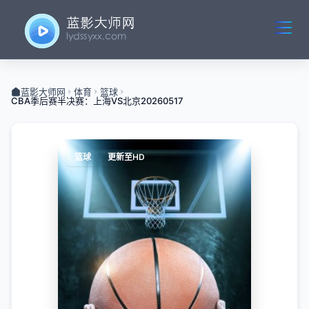
蓝影大师网
体育
篮球
CBA季后赛半决赛：上海VS北京20260517
篮球
更新至HD