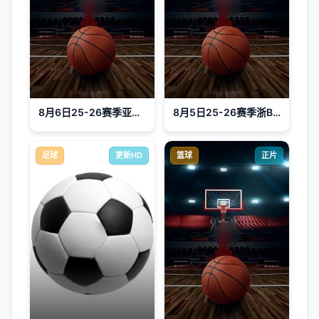
8月6日25-26赛季亚洲大学生篮球联赛 廷世大学VS政治大学
8月5日25-26赛季浙BA 磐安74VS91永康
足球
更新HD
篮球
正片