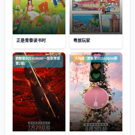
正是青春读书时
粤旅玩家
更新至20260809(一饭家常菜
大陆综艺
大陆综艺
更新至20260809期
第2期)