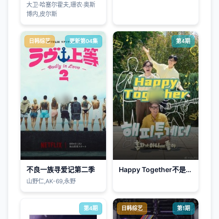
大卫·哈塞尔霍夫,珊农·奥斯
博内,皮尔斯
日韩综艺
更新第04集
第4期
不良一族寻爱记第二季
Happy Together不是一个人真好
山野仁,AK-69,永野
第4期
日韩综艺
第1期