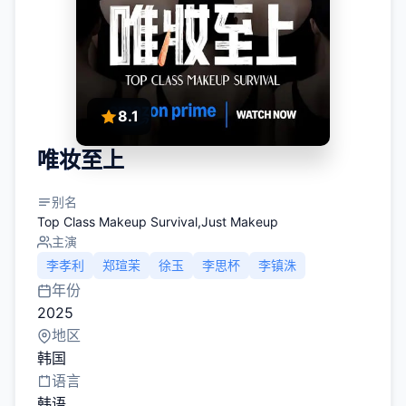
8.1
唯妆至上
别名
Top Class Makeup Survival,Just Makeup
主演
李孝利
郑瑄茉
徐玉
李思杯
李镇洙
年份
2025
地区
韩国
语言
韩语