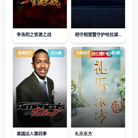
争洛阳之官渡之战
相守相望暨守护哈拉湖行动
欧美综艺
全26集
大陆综艺
第3期
美国达人第四季
礼乐东方