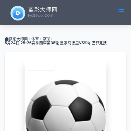
蓝影大师网
体育
足球
5月24日 25-26赛季西甲第38轮 皇家马德里VS毕尔巴鄂竞技
足球
HD