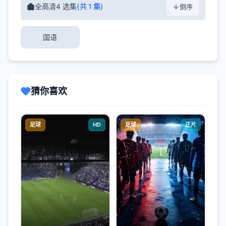
全高清4 选集
(共 1 集)
倒序
国语
猜你喜欢
足球
HD
足球
正片