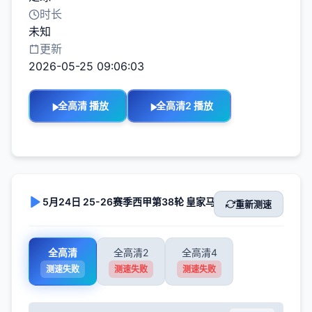
时长
未知
更新
2026-05-25 09:06:03
全高清 播放
全高清2 播放
5月24日 25-26赛季西甲第38轮 皇家马德里VS毕尔巴鄂竞技
重新测速
全高清
全高清2
全高清4
测速失败
测速失败
测速失败