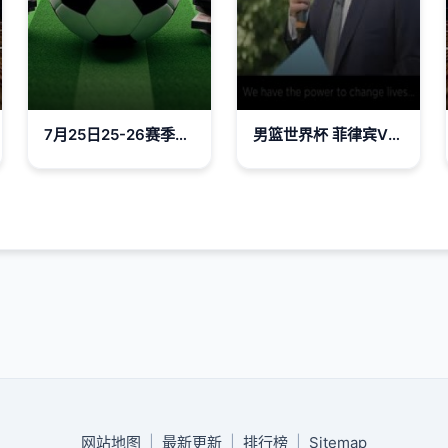
7月25日25-26赛季湖南省足球联赛 长沙队VS永州队
男篮世界杯 菲律宾VS中国 20230902(原声)
网站地图
|
最新更新
|
排行榜
|
Sitemap