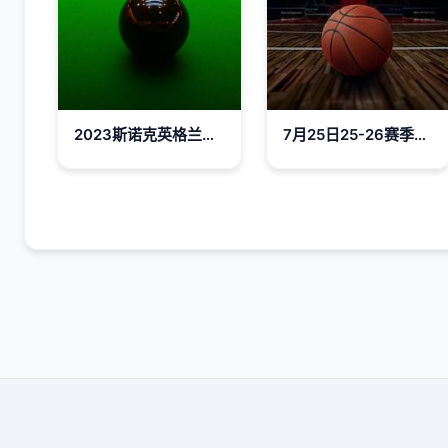
2023斯诺克英格兰公开赛 第3轮 约翰·希金斯VS奥利弗
7月25日25-26赛季桂BA 崇左市VS钦州市