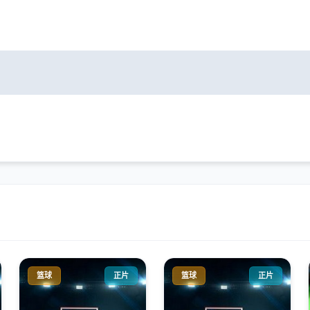
篮球
正片
篮球
正片