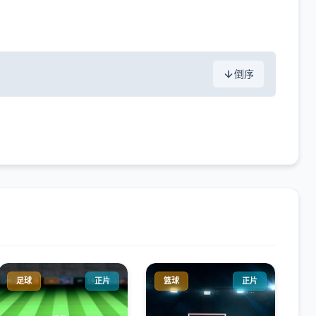
倒序
足球
正片
篮球
正片