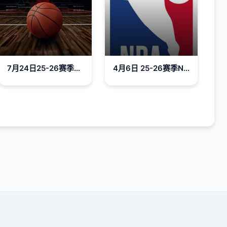
7月24日25-26赛季浙BA 遂昌83VS79景宁
4月6日 25-26赛季NBA常规赛 灰熊VS雄鹿