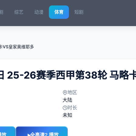
剧
综艺
动漫
体育
短剧
略卡VS皇家奥维耶多
日 25-26赛季西甲第38轮 马
地区
大陆
时长
未知
播放
全高清2 播放