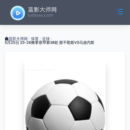
蓝影大师网
体育
足球
5月25日 25-26赛季意甲第38轮 那不勒斯VS乌迪内斯
足球
HD