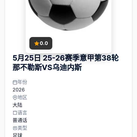
0.0
5月25日 25-26赛季意甲第38轮
那不勒斯VS乌迪内斯
年份
2026
地区
大陆
语言
普通话
类型
足球