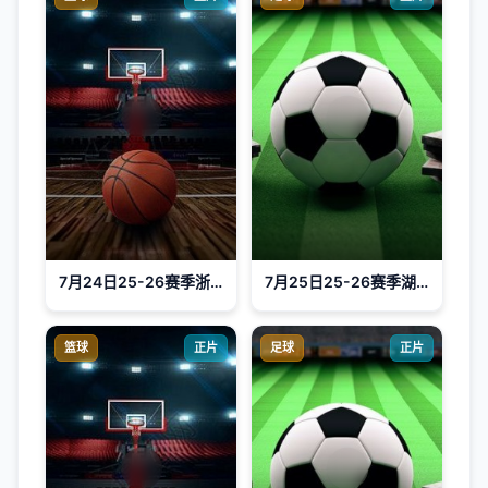
7月24日25-26赛季浙BA 遂昌83VS79景宁
7月25日25-26赛季湖北省城市足球联赛 荆门金龙泉队VS孝感孝傲江湖队
篮球
正片
足球
正片