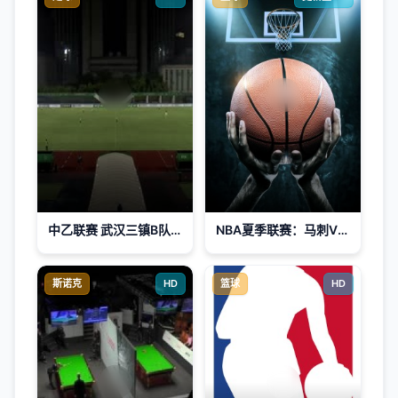
中乙联赛 武汉三镇B队VS广西恒宸 20250601
NBA夏季联赛：马刺VS太阳20260719
斯诺克
HD
篮球
HD