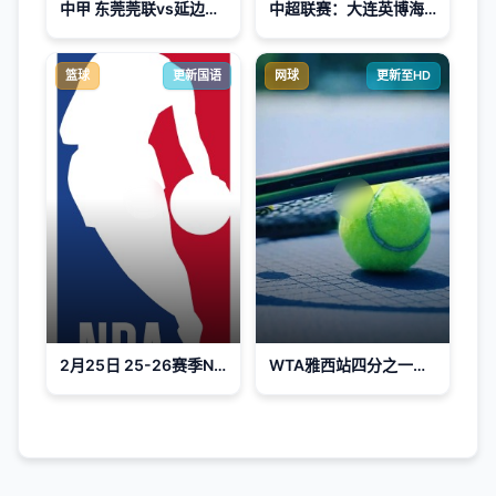
中甲 东莞莞联vs延边龙鼎 (官方解说) 20230913
中超联赛：大连英博海发VS山东泰山20260718
篮球
更新国语
网球
更新至HD
2月25日 25-26赛季NBA常规赛 76人VS步行者
WTA雅西站四分之一决赛： 乌德瓦尔迪VS巴多萨