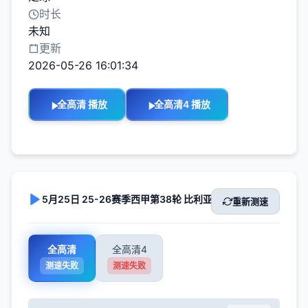
时长
未知
更新
2026-05-26 16:01:34
全高清 播放
全高清4 播放
5月25日 25-26赛季西甲第38轮 比利亚雷亚尔VS马德里竞技
重新测速
全高清
全高清4
测速失败
测速失败