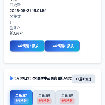
更新
2026-05-31 16:01:59
集数
1
简介
暂无简介
全高清7 播放
全高清8 播放
5月30日25-26赛季中超联赛 重庆铜梁龙VS北京国安 在线播
重新测速
全高清7
全高清8
全高清9
测速失败
测速失败
测速失败