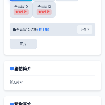
全高清10
全高清12
测速失败
测速失败
全高清12 选集
(共 1 集)
倒序
正片
剧情简介
暂无简介
猜你喜欢