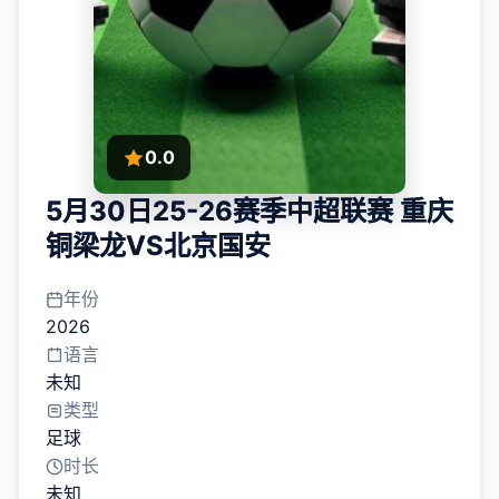
0.0
5月30日25-26赛季中超联赛 重庆
铜梁龙VS北京国安
年份
2026
语言
未知
类型
足球
时长
未知