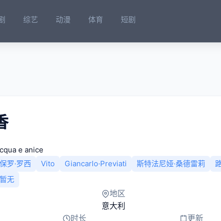
剧
综艺
动漫
体育
短剧
香
cqua e anice
保罗·罗西
Vito
Giancarlo·Previati
斯特法尼娅·桑德雷莉
暂无
地区
意大利
时长
更新