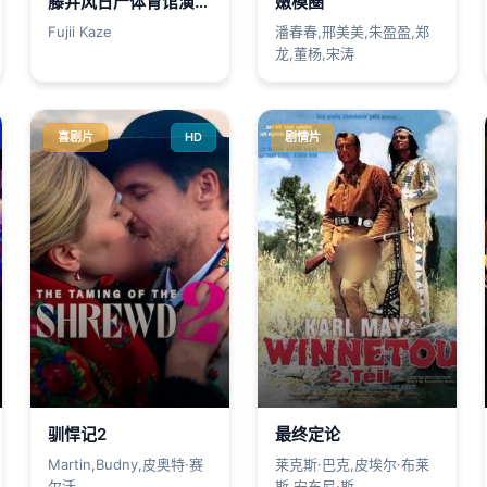
藤井风日产体育馆演唱会 ''Feelin' Good''
嫩模圈
Fujii Kaze
潘春春,邢美美,朱盈盈,郑
龙,董杨,宋涛
喜剧片
HD
剧情片
驯悍记2
最终定论
Martin,Budny,皮奥特·赛
莱克斯·巴克,皮埃尔·布莱
尔沃
斯,安东尼·斯