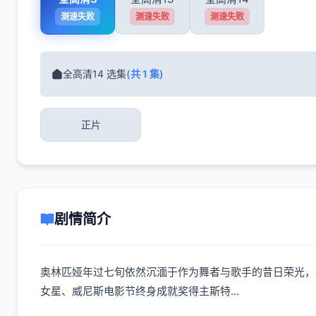
测速失败
测速失败
测速失败
全高清14 选集
(共 1 集)
正片
剧情简介
奥林匹娅年过七旬依然沉湎于作为舞者与歌手的昔日荣光，
女星、威尼斯电影节终身成就奖得主斯特...