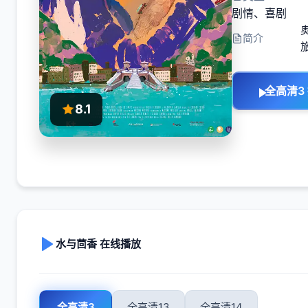
剧情
、
喜剧
简介
全高清3
8.1
水与茴香 在线播放
全高清3
全高清13
全高清14