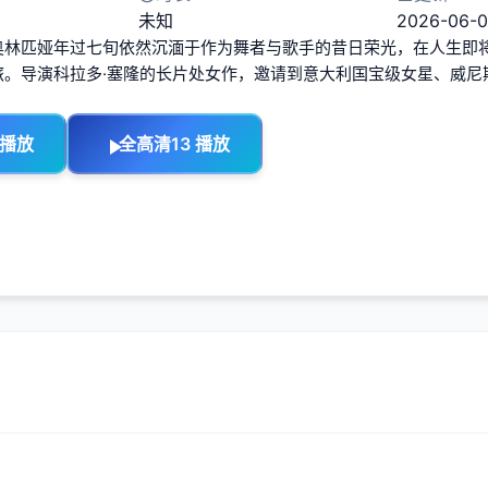
未知
2026-06-0
奥林匹娅年过七旬依然沉湎于作为舞者与歌手的昔日荣光，在人生即
旅。导演科拉多·塞隆的长片处女作，邀请到意大利国宝级女星、威尼
 播放
全高清13 播放