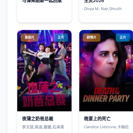
与谭弗朗斯一起回家
生灵2026
Divya M. Nair,Shruth
喜剧片
正片
剧情片
正片
夜蒲之奶爸总裁
晚宴上的死亡
李文骁,侯迪,媛媛,石承昊
Candice Lidstone,卡梅伦