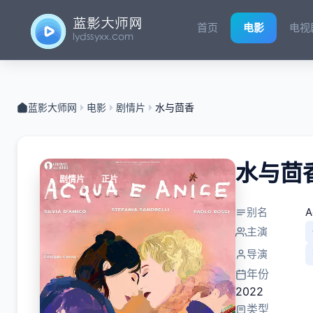
首页
电影
电视
蓝影大师网
电影
剧情片
水与茴香
水与茴
剧情片
正片
别名
A
主演
导演
年份
2022
类型