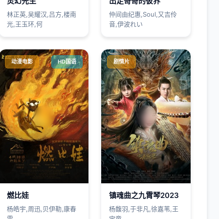
灵幻先生
出走哥哥的彼界
林正英,吴耀汉,吕方,楼南
仲间由纪惠,Soul,又吉伶
光,王玉环,何
音,伊波れい
动漫电影
HD国语
剧情片
燃比娃
镇魂曲之九霄琴2023
杨皓宇,周迅,贝伊勒,康春
杨馥羽,于非凡,徐嘉苇,王
雷
宝童