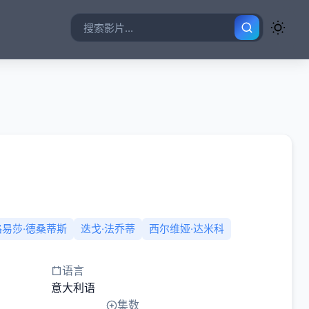
路易莎·德桑蒂斯
迭戈·法乔蒂
西尔维娅·达米科
语言
意大利语
集数