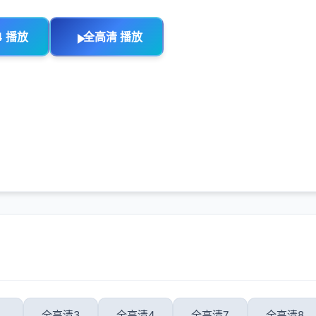
4 播放
全高清 播放
全高清3
全高清4
全高清7
全高清8