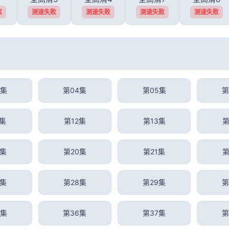
败
测速失败
测速失败
测速失败
测速失败
3集
第04集
第05集
第
1集
第12集
第13集
第
9集
第20集
第21集
第
7集
第28集
第29集
第
5集
第36集
第37集
第