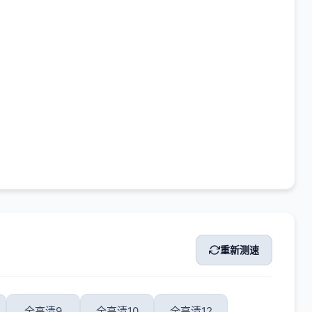
重新测速
全高清9
全高清10
全高清12