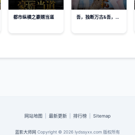
都市纵横之豪婿当道
吾，独断万古&吾，执掌天机
网站地图
|
最新更新
|
排行榜
|
Sitemap
蓝影大师网
Copyright © 2026
lydssyxx.com
版权所有