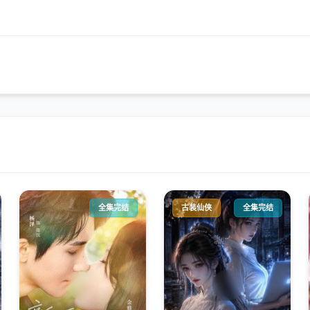
全集完结
古装仙侠
全集完结