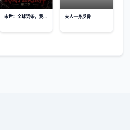
末世：全球词条，我成了亡灵法师第二季
夫人一身反骨