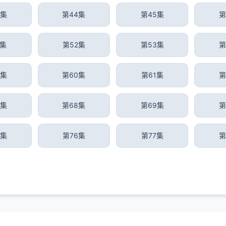
3集
第44集
第45集
第
1集
第52集
第53集
第
9集
第60集
第61集
第
7集
第68集
第69集
第
5集
第76集
第77集
第