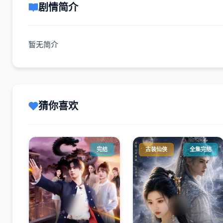
剧情简介
暂无简介
猜你喜欢
完结
古装仙侠
全集完结