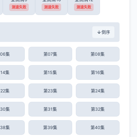
测速失败
测速失败
测速失败
倒序
06集
第07集
第08集
14集
第15集
第16集
22集
第23集
第24集
30集
第31集
第32集
38集
第39集
第40集