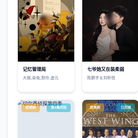
记忆管理局
七爷她又在装柔弱
大猴,染兔,默伶,虚元
陈鹏宇＆刘昕悦
欧美剧
第4集完结
欧美剧
已完结