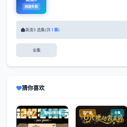
测速失败
高清3 选集
(共 1 集)
全集
猜你喜欢
国产剧
更新至第3集
国产剧
全集