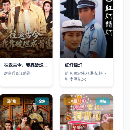
往返古今，我靠破烂成首富
红灯绿灯
厉家兵＆江路祺
范明,贾宏伟,张洪杰,赵小
川,李明益,宋
国产剧
全集
日本剧
完结