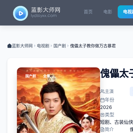
首页
电影
电视
蓝影大师网
电视剧
国产剧
傀儡太子教你做万古暴君
傀儡太
国产剧
全集
主演
年份
2026
类型
短剧
、
古装仙
简介