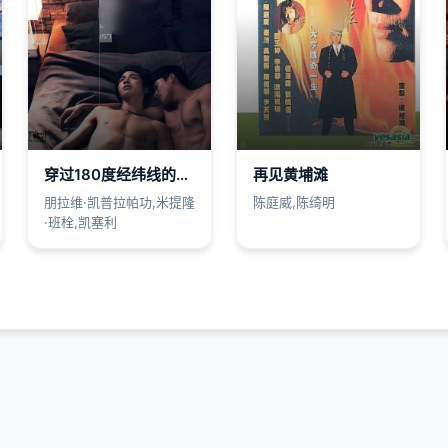
穿过180度经纬线的拥抱
再见黄埔滩
朋拉维·凯普拉帕功,米提隆
陈庭威,陈绮明
·班栓,凯塞利