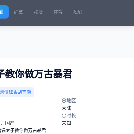
剧
综艺
动漫
体育
短剧
子教你做万古暴君
刘俊锋＆胡艺瀚
地区
大陆
时长
侠
、
国产
未知
傀儡太子教你做万古暴君