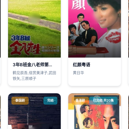
3年B班金八老师第一季
红颜粤语
鹤见辰吾,倍赏美津子,武田
黄日华
铁矢,三原顺子
泰国剧
完结
香港剧
已完结 共20集