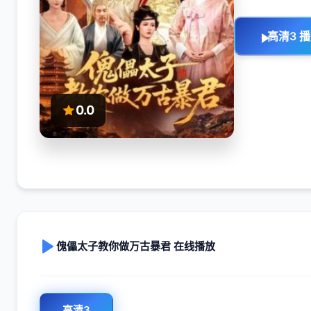
高清3 
0.0
傀儡太子教你做万古暴君 在线播放
高清3