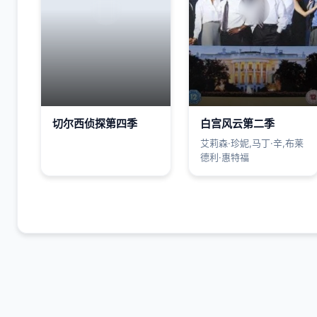
切尔西侦探第四季
白宫风云第二季
艾莉森·珍妮,马丁·辛,布莱
德利·惠特福