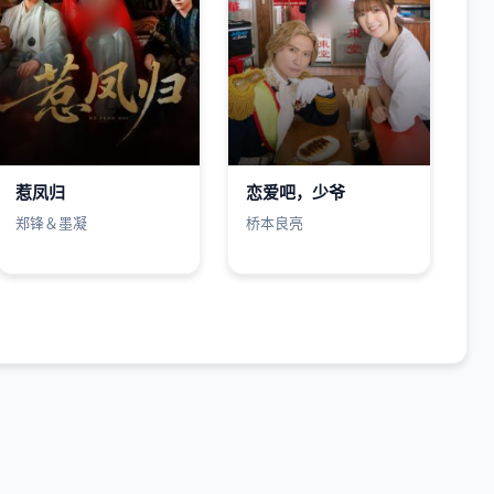
惹凤归
恋爱吧，少爷
郑锋＆墨凝
桥本良亮