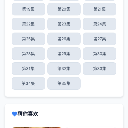
第19集
第20集
第21集
第22集
第23集
第24集
第25集
第26集
第27集
第28集
第29集
第30集
第31集
第32集
第33集
第34集
第35集
猜你喜欢