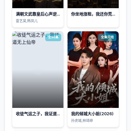
满朝文武靠皇后心声逆风翻盘
你坐地涨租，我还你荒山
雷艺昊,韩凤儿
全96集
全集完结
收徒气运之子，我证道无上仙帝
我的倾城大小姐(2026)
孙虎城,林琦婷