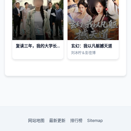
复读三年，我的大学长腿跑了
玄幻：我以凡躯撼天道
刘冰柠＆彭佳博
网站地图
最新更新
排行榜
Sitemap