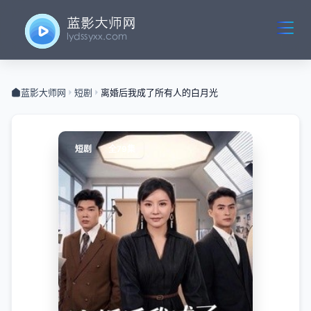
蓝影大师网
短剧
离婚后我成了所有人的白月光
短剧
全79集