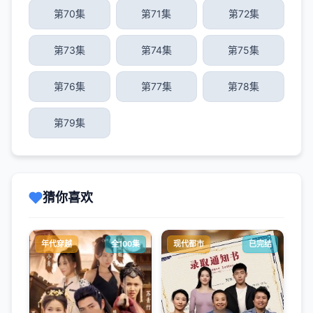
第70集
第71集
第72集
第73集
第74集
第75集
第76集
第77集
第78集
第79集
猜你喜欢
年代穿越
全100集
现代都市
已完结