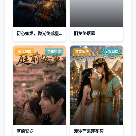
初心如炬，微光终成星河
旧梦终落幕
现代都市
全集完结
古装仙侠
全集完结
庭前安岁
渡沙而来莲花契