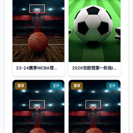
23-24赛季WCBA常规赛第18轮：四川远达美乐vs新疆天山
2026世欧预第一阶段I组第3轮 挪威VS意大利
篮球
正片
篮球
正片