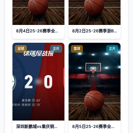
8月4日25-26赛季全国青年篮球联赛 天津荣钢66VS79吉林东北虎
8月2日25-26赛季浙BA 鹿城59VS69瑞安
足球
正片
篮球
正片
深圳新鹏城vs重庆铜梁龙 20260802
8月5日25-26赛季全国青年篮球联赛 广东宏远99VS64天津荣钢