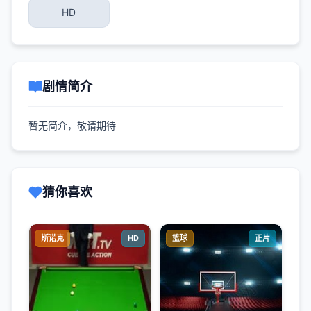
HD
剧情简介
暂无简介，敬请期待
猜你喜欢
斯诺克
HD
篮球
正片