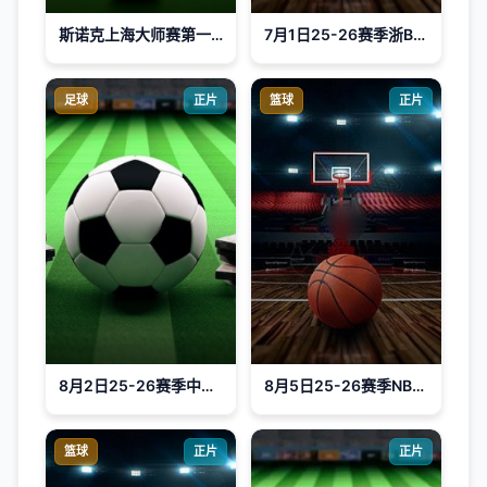
斯诺克上海大师赛第一轮：斯佳辉VS庞俊旭
7月1日25-26赛季浙BA 钱塘71VS82萧山
足球
正片
篮球
正片
8月2日25-26赛季中超联赛 深圳新鹏城VS重庆铜梁龙
8月5日25-26赛季NBA经典赛事 马刺VS雷霆
篮球
正片
正片